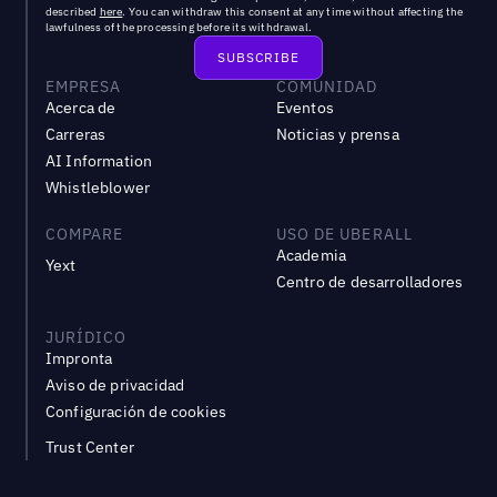
described
here
. You can withdraw this consent at any time without affecting the
lawfulness of the processing before its withdrawal.
EMPRESA
COMUNIDAD
Acerca de
Eventos
Carreras
Noticias y prensa
AI Information
Whistleblower
COMPARE
USO DE UBERALL
Academia
Yext
Centro de desarrolladores
JURÍDICO
Impronta
Aviso de privacidad
Configuración de cookies
Trust Center