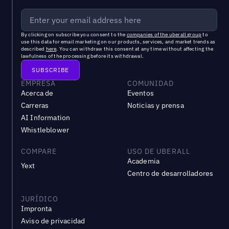
By clicking on subscribe you consent to the
companies of the uberall group
to
use this data for email marketing on our products, services, and market trends as
described
here
. You can withdraw this consent at any time without affecting the
lawfulness of the processing before its withdrawal.
EMPRESA
COMUNIDAD
Acerca de
Eventos
Carreras
Noticias y prensa
AI Information
Whistleblower
COMPARE
USO DE UBERALL
Academia
Yext
Centro de desarrolladores
JURÍDICO
Impronta
Aviso de privacidad