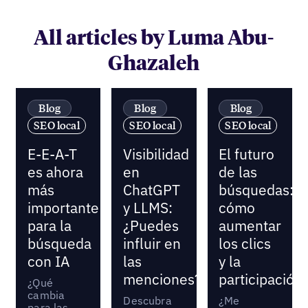
All articles by Luma Abu-
Ghazaleh
Blog
Blog
Blog
SEO local
SEO local
SEO local
E-E-A-T
Visibilidad
El futuro
es ahora
en
de las
más
ChatGPT
búsquedas:
importante
y LLMS:
cómo
para la
¿Puedes
aumentar
búsqueda
influir en
los clics
con IA
las
y la
menciones?
participación
¿Qué
cambia
Descubra
¿Me
para las