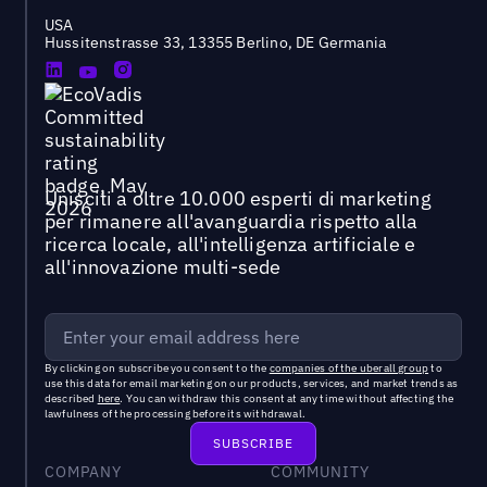
USA
Hussitenstrasse 33, 13355 Berlino, DE Germania
Unisciti a oltre 10.000 esperti di marketing
per rimanere all'avanguardia rispetto alla
ricerca locale, all'intelligenza artificiale e
all'innovazione multi-sede
By clicking on subscribe you consent to the
companies of the uberall group
to
use this data for email marketing on our products, services, and market trends as
described
here
. You can withdraw this consent at any time without affecting the
lawfulness of the processing before its withdrawal.
COMPANY
COMMUNITY