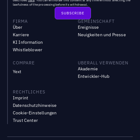
described
here
. You can withdraw this consent at any time without affecting the
lawfulness of the processing before its withdrawal.
FIRMA
GEMEINSCHAFT
Über
Ereignisse
Karriere
Neuigkeiten und Presse
KI Information
Whistleblower
COMPARE
UBERALL VERWENDEN
Akademie
Yext
Entwickler-Hub
RECHTLICHES
Imprint
Datenschutzhinweise
Cookie-Einstellungen
Trust Center