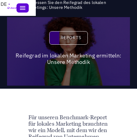
So messen Sie den Reifegrad des lokalen
DE
>
Reports
Marketings: Unsere Methodik
Reports
REPORTS
Reifegrad im lokalen Marketing ermitteln:
Unsere Methodik
Für unseren Benchmark-Report
für lokales Marketing brauchten
wir ein Modell, mit dem wir den
Reifegrad von Unternehmen