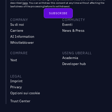
described
here
. You can withdraw this consent at any time without affecting the
lawfulness of the processing before its withdrawal.
COMPANY
COMMUNITY
Su di noi
Eventi
Carriere
News & Press
AI Information
Whistleblower
COMPARE
USING UBERALL
Academia
Yext
Developer hub
LEGAL
Imprint
Privacy
Opzioni sui cookie
Trust Center