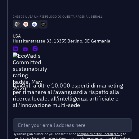
CHIEDI A L'IA UN RIEPILOGO DI QUESTA PAGINA UBERALL
USA
Hussitenstrasse 33, 13355 Berlino, DE Germania
Unisciti a oltre 10.000 esperti di marketing
per rimanere all'avanguardia rispetto alla
ricerca locale, all'intelligenza artificiale e
all'innovazione multi-sede
By clicking on subscribe you consent to the
companies of the uberall group
to
use this data for email marketing on our products, services, and market trends as