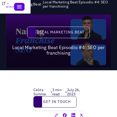
Local Marketing Beat Episodio #4: SEO
IT
>
Local Marketing Beat
per franchising
Local Marketing Beat
LOCAL MARKETING BEAT
Local Marketing Beat Episodio #4: SEO per
franchising
Celita
3 min
July 26,
•
•
Summa
read
2023
Get in touch
GET IN TOUCH