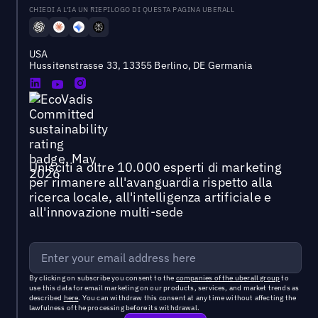
CHIEDI A L'IA UN RIEPILOGO DI QUESTA PAGINA UBERALL
USA
Hussitenstrasse 33, 13355 Berlino, DE Germania
Unisciti a oltre 10.000 esperti di marketing
per rimanere all'avanguardia rispetto alla
ricerca locale, all'intelligenza artificiale e
all'innovazione multi-sede
By clicking on subscribe you consent to the
companies of the uberall group
to
use this data for email marketing on our products, services, and market trends as
described
here
. You can withdraw this consent at any time without affecting the
lawfulness of the processing before its withdrawal.