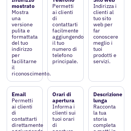
mostrato
Permetti
Indirizza i
Mostra
ai clienti
clienti al
una
di
tuo sito
versione
contattarti
web per
pulita e
facilmente
far
formattata
aggiungendo
conoscere
del tuo
il tuo
meglio i
indirizzo
numero di
tuoi
per
telefono
prodotti e
facilitarne
principale.
servizi.
il
riconoscimento.
Email
Orari di
Descrizione
Permetti
apertura
lunga
ai clienti
Informa i
Racconta
di
clienti sui
la tua
contattarti
tuoi orari
storia
direttamente
di
completa