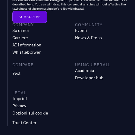
use this data for email marketing on our products, services, and market trends as
described
here
. You can withdraw this consent at any time without affecting the
lawfulness of the processing before its withdrawal.
COMPANY
COMMUNITY
Su di noi
Eventi
Carriere
News & Press
AI Information
Whistleblower
COMPARE
USING UBERALL
Academia
Yext
Developer hub
LEGAL
Imprint
Privacy
Opzioni sui cookie
Trust Center