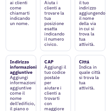
ai clienti
Aiuta i
il tuo
come
clienti a
indirizzo
chiamarti
trovare la
aggiungendo
indicando
tua
il nome
un nome.
posizione
della via
esatta
in cui si
indicando
trova la
il numero
tua
civico.
attività.
Indirizzo
CAP
Cittá
informazioni
Aggiungi il
Indica in
aggiuntive
tuo codice
quale città
Aggiungi
postale
si trova la
informazioni
per
tua
aggiuntive
aiutare i
attività.
come il
clienti a
nome
trovarti
dell’edificio,
con
il piano o
maggiore