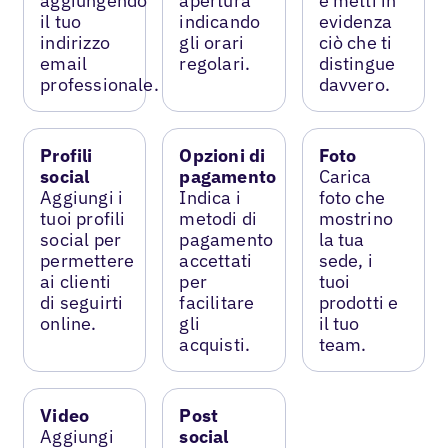
aggiungendo
apertura
e metti in
il tuo
indicando
evidenza
indirizzo
gli orari
ciò che ti
email
regolari.
distingue
professionale.
davvero.
Profili
Opzioni di
Foto
social
pagamento
Carica
Aggiungi i
Indica i
foto che
tuoi profili
metodi di
mostrino
social per
pagamento
la tua
permettere
accettati
sede, i
ai clienti
per
tuoi
di seguirti
facilitare
prodotti e
online.
gli
il tuo
acquisti.
team.
Video
Post
Aggiungi
social