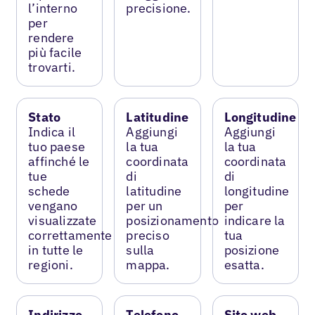
l’interno
precisione.
per
rendere
più facile
trovarti.
Stato
Latitudine
Longitudine
Indica il
Aggiungi
Aggiungi
tuo paese
la tua
la tua
affinché le
coordinata
coordinata
tue
di
di
schede
latitudine
longitudine
vengano
per un
per
visualizzate
posizionamento
indicare la
correttamente
preciso
tua
in tutte le
sulla
posizione
regioni.
mappa.
esatta.
Indirizzo
Telefono
Sito web