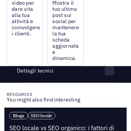
video per
Mostra il
dare vita
tuo ultimo
alla tua
post sui
attività e
social per
coinvolgere
mantenere
i clienti.
la tua
scheda
aggiornata
e
dinamica.
Dettagli tecnici
RESOURCES
You might also find interesting
Blogs
SEO locale
SEO locale vs SEO organico: i fattori di