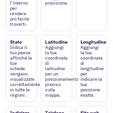
l’interno
precisione.
per
rendere
più facile
trovarti.
Stato
Latitudine
Longitudine
Indica il
Aggiungi
Aggiungi
tuo paese
la tua
la tua
affinché le
coordinata
coordinata
tue
di
di
schede
latitudine
longitudine
vengano
per un
per
visualizzate
posizionamento
indicare la
correttamente
preciso
tua
in tutte le
sulla
posizione
regioni.
mappa.
esatta.
Indirizzo
Telefono
Sito web