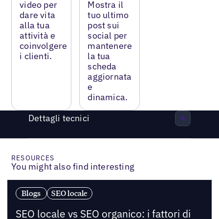
video per
Mostra il
dare vita
tuo ultimo
alla tua
post sui
attività e
social per
coinvolgere
mantenere
i clienti.
la tua
scheda
aggiornata
e
dinamica.
Dettagli tecnici
RESOURCES
You might also find interesting
Blogs
SEO locale
SEO locale vs SEO organico: i fattori di