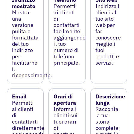
mostrato
Permetti
Indirizza i
Mostra
ai clienti
clienti al
una
di
tuo sito
versione
contattarti
web per
pulita e
facilmente
far
formattata
aggiungendo
conoscere
del tuo
il tuo
meglio i
indirizzo
numero di
tuoi
per
telefono
prodotti e
facilitarne
principale.
servizi.
il
riconoscimento.
Email
Orari di
Descrizione
Permetti
apertura
lunga
ai clienti
Informa i
Racconta
di
clienti sui
la tua
contattarti
tuoi orari
storia
direttamente
di
completa