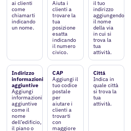
ai clienti
Aiuta i
il tuo
come
clienti a
indirizzo
chiamarti
trovare la
aggiungendo
indicando
tua
il nome
un nome.
posizione
della via
esatta
in cui si
indicando
trova la
il numero
tua
civico.
attività.
Indirizzo
CAP
Cittá
informazioni
Aggiungi il
Indica in
aggiuntive
tuo codice
quale città
Aggiungi
postale
si trova la
informazioni
per
tua
aggiuntive
aiutare i
attività.
come il
clienti a
nome
trovarti
dell’edificio,
con
il piano o
maggiore