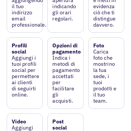
aggiungendo
apertura
e metti in
il tuo
indicando
evidenza
indirizzo
gli orari
ciò che ti
email
regolari.
distingue
professionale.
davvero.
Profili
Opzioni di
Foto
social
pagamento
Carica
Aggiungi i
Indica i
foto che
tuoi profili
metodi di
mostrino
social per
pagamento
la tua
permettere
accettati
sede, i
ai clienti
per
tuoi
di seguirti
facilitare
prodotti e
online.
gli
il tuo
acquisti.
team.
Video
Post
Aggiungi
social