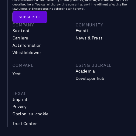
use this data for email marketing on our products, services, and market trends as
described
here
. You can withdraw this consent at any time without affecting the
lawfulness of the processing before its withdrawal.
COMPANY
COMMUNITY
Su di noi
Eventi
Carriere
News & Press
AI Information
Whistleblower
COMPARE
USING UBERALL
Academia
Yext
Developer hub
LEGAL
Imprint
Privacy
Opzioni sui cookie
Trust Center