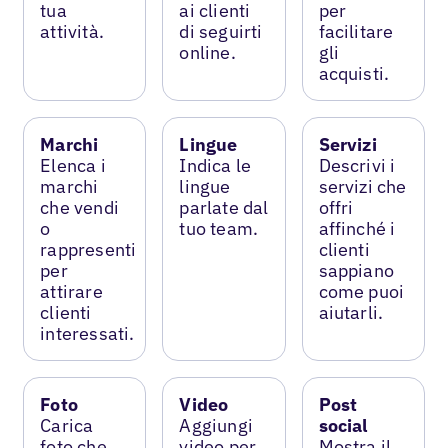
tua
ai clienti
per
attività.
di seguirti
facilitare
online.
gli
acquisti.
Marchi
Lingue
Servizi
Elenca i
Indica le
Descrivi i
marchi
lingue
servizi che
che vendi
parlate dal
offri
o
tuo team.
affinché i
rappresenti
clienti
per
sappiano
attirare
come puoi
clienti
aiutarli.
interessati.
Foto
Video
Post
Carica
Aggiungi
social
foto che
video per
Mostra il