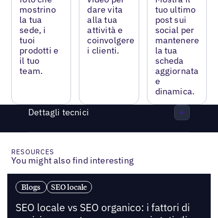
mostrino
dare vita
tuo ultimo
la tua
alla tua
post sui
sede, i
attività e
social per
tuoi
coinvolgere
mantenere
prodotti e
i clienti.
la tua
il tuo
scheda
team.
aggiornata
e
dinamica.
Dettagli tecnici
RESOURCES
You might also find interesting
Blogs
SEO locale
SEO locale vs SEO organico: i fattori di