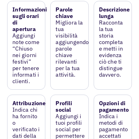
Informazioni
Parole
Descrizione
sugli orari
chiave
lunga
di
Migliora la
Racconta
apertura
tua
la tua
Aggiungi
visibilità
storia
note come
aggiungendo
completa
“Chiuso
parole
e metti in
nei giorni
chiave
evidenza
festivi”
rilevanti
ciò che ti
per tenere
per la tua
distingue
informati i
attività.
davvero.
clienti.
Attribuzione
Profili
Opzioni di
Indica chi
social
pagamento
ha fornito
Aggiungi i
Indica i
o
tuoi profili
metodi di
verificato i
social per
pagamento
dati della
permettere
accettati