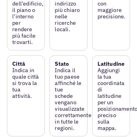
dell’edificio,
indirizzo
con
il piano o
più chiaro
maggiore
l’interno
nelle
precisione.
per
ricerche
rendere
locali.
più facile
trovarti.
Cittá
Stato
Latitudine
Indica in
Indica il
Aggiungi
quale città
tuo paese
la tua
si trova la
affinché le
coordinata
tua
tue
di
attività.
schede
latitudine
vengano
per un
visualizzate
posizionament
correttamente
preciso
in tutte le
sulla
regioni.
mappa.