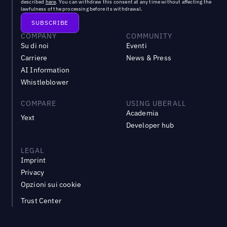
described
here
. You can withdraw this consent at any time without affecting the
lawfulness of the processing before its withdrawal.
COMPANY
COMMUNITY
Su di noi
Eventi
Carriere
News & Press
AI Information
Whistleblower
COMPARE
USING UBERALL
Academia
Yext
Developer hub
LEGAL
Imprint
Privacy
Opzioni sui cookie
Trust Center