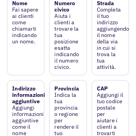
Nome
Numero
Strada
Fai sapere
civico
Completa
ai clienti
Aiuta i
il tuo
come
clienti a
indirizzo
chiamarti
trovare la
aggiungendo
indicando
tua
il nome
un nome.
posizione
della via
esatta
in cui si
indicando
trova la
il numero
tua
civico.
attività.
Indirizzo
Provincia
CAP
informazioni
Indica la
Aggiungi il
aggiuntive
tua
tuo codice
Aggiungi
provincia
postale
informazioni
o regione
per
aggiuntive
per
aiutare i
come il
rendere il
clienti a
nome
tuo
trovarti