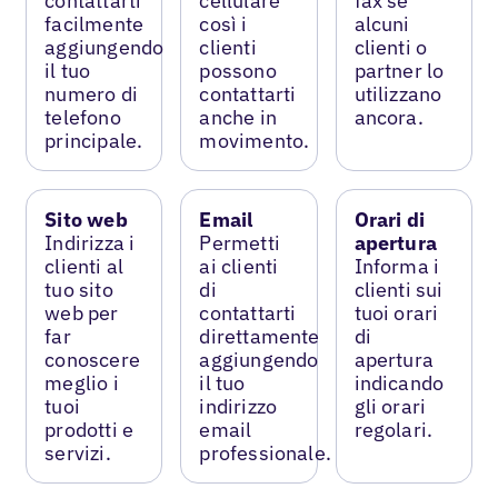
contattarti
cellulare
fax se
facilmente
così i
alcuni
aggiungendo
clienti
clienti o
il tuo
possono
partner lo
numero di
contattarti
utilizzano
telefono
anche in
ancora.
principale.
movimento.
Sito web
Email
Orari di
Indirizza i
Permetti
apertura
clienti al
ai clienti
Informa i
tuo sito
di
clienti sui
web per
contattarti
tuoi orari
far
direttamente
di
conoscere
aggiungendo
apertura
meglio i
il tuo
indicando
tuoi
indirizzo
gli orari
prodotti e
email
regolari.
servizi.
professionale.