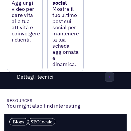
Aggiungi
social
video per
Mostra il
dare vita
tuo ultimo
alla tua
post sui
attività e
social per
coinvolgere
mantenere
i clienti.
la tua
scheda
aggiornata
e
dinamica.
Dettagli tecnici
RESOURCES
You might also find interesting
Blogs
SEO locale