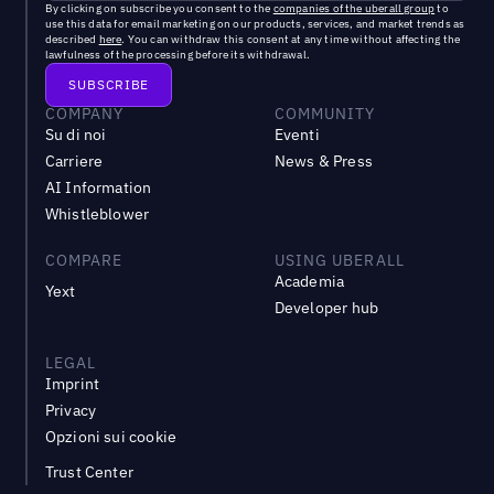
By clicking on subscribe you consent to the
companies of the uberall group
to
use this data for email marketing on our products, services, and market trends as
described
here
. You can withdraw this consent at any time without affecting the
lawfulness of the processing before its withdrawal.
COMPANY
COMMUNITY
Su di noi
Eventi
Carriere
News & Press
AI Information
Whistleblower
COMPARE
USING UBERALL
Academia
Yext
Developer hub
LEGAL
Imprint
Privacy
Opzioni sui cookie
Trust Center