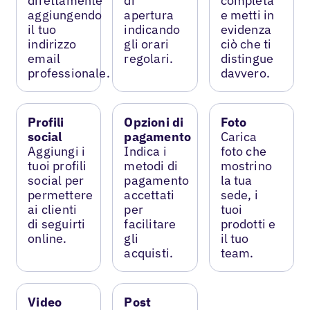
direttamente
di
completa
aggiungendo
apertura
e metti in
il tuo
indicando
evidenza
indirizzo
gli orari
ciò che ti
email
regolari.
distingue
professionale.
davvero.
Profili
Opzioni di
Foto
social
pagamento
Carica
Aggiungi i
Indica i
foto che
tuoi profili
metodi di
mostrino
social per
pagamento
la tua
permettere
accettati
sede, i
ai clienti
per
tuoi
di seguirti
facilitare
prodotti e
online.
gli
il tuo
acquisti.
team.
Video
Post