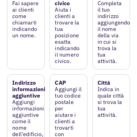
Fai sapere
civico
Completa
ai clienti
Aiuta i
il tuo
come
clienti a
indirizzo
chiamarti
trovare la
aggiungendo
indicando
tua
il nome
un nome.
posizione
della via
esatta
in cui si
indicando
trova la
il numero
tua
civico.
attività.
Indirizzo
CAP
Cittá
informazioni
Aggiungi il
Indica in
aggiuntive
tuo codice
quale città
Aggiungi
postale
si trova la
informazioni
per
tua
aggiuntive
aiutare i
attività.
come il
clienti a
nome
trovarti
dell’edificio,
con