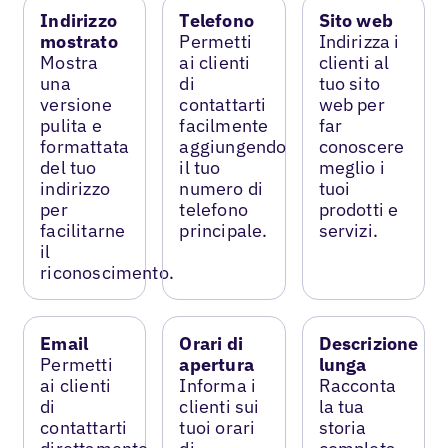
Indirizzo
Telefono
Sito web
mostrato
Permetti
Indirizza i
Mostra
ai clienti
clienti al
una
di
tuo sito
versione
contattarti
web per
pulita e
facilmente
far
formattata
aggiungendo
conoscere
del tuo
il tuo
meglio i
indirizzo
numero di
tuoi
per
telefono
prodotti e
facilitarne
principale.
servizi.
il
riconoscimento.
Email
Orari di
Descrizione
Permetti
apertura
lunga
ai clienti
Informa i
Racconta
di
clienti sui
la tua
contattarti
tuoi orari
storia