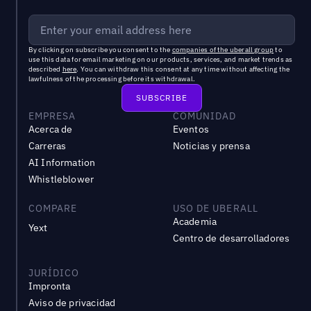
By clicking on subscribe you consent to the
companies of the uberall group
to
use this data for email marketing on our products, services, and market trends as
described
here
. You can withdraw this consent at any time without affecting the
lawfulness of the processing before its withdrawal.
EMPRESA
COMUNIDAD
Acerca de
Eventos
Carreras
Noticias y prensa
AI Information
Whistleblower
COMPARE
USO DE UBERALL
Academia
Yext
Centro de desarrolladores
JURÍDICO
Impronta
Aviso de privacidad