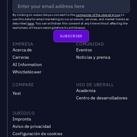
By clicking on subscribe you consent to the
companies of the uberall group
to
use this data for email marketing on our products, services, and market trends as
described
here
. You can withdraw this consent at any time without affecting the
lawfulness of the processing before its withdrawal.
EMPRESA
COMUNIDAD
Acerca de
Eventos
Carreras
Noticias y prensa
AI Information
Whistleblower
COMPARE
USO DE UBERALL
Academia
Yext
Centro de desarrolladores
JURÍDICO
Impronta
Aviso de privacidad
Configuración de cookies