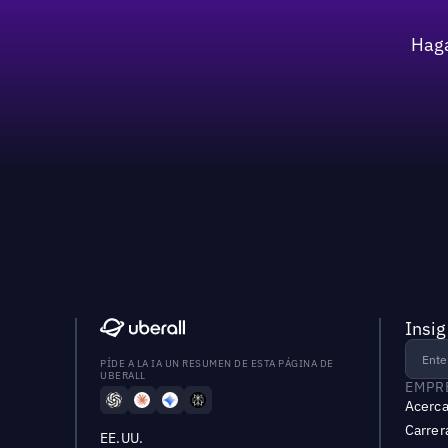
Haga
Insig
PÍDE A LA IA UN RESUMEN DE ESTA PÁGINA DE
UBERALL
EMPR
Acerca
Carrer
EE.UU.