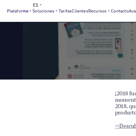
>
Reports
Lo más destacado de Uberall 2018
ES
Plataforma
Soluciones
Tarifas
Clientes
Recursos
Contacto
Aca
¡2018 fu
momentos
2018, qu
producto
>>Descu