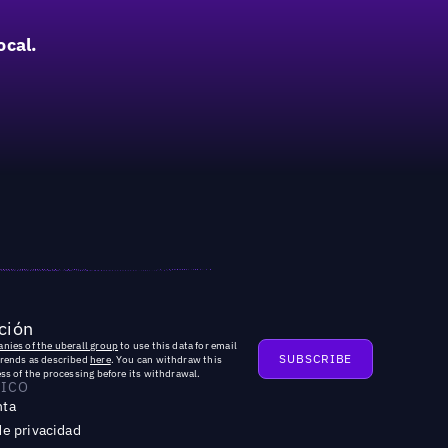
ocal.
ción
nies of the uberall group
to use this data for email
trends as described
here
. You can withdraw this
ss of the processing before its withdrawal.
DICO
nta
de privacidad