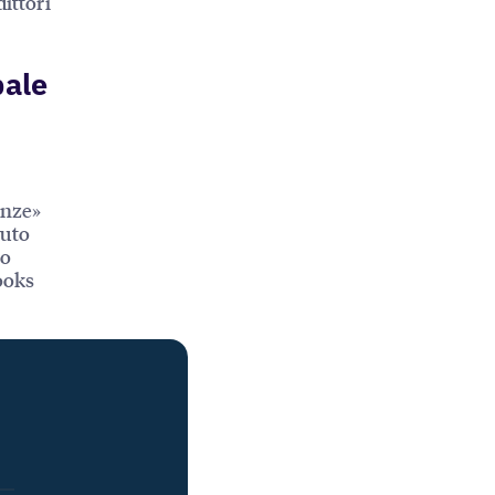
ittori
bale
anze»
iuto
no
Books