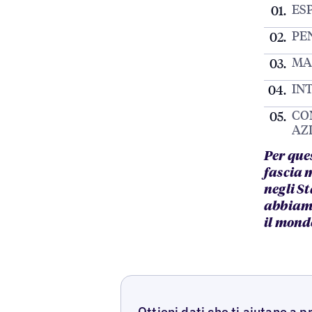
ES
PE
MA
IN
CO
AZ
Per que
fascia 
negli St
abbiamo
il mond
Ottieni dati che ti aiutano a 