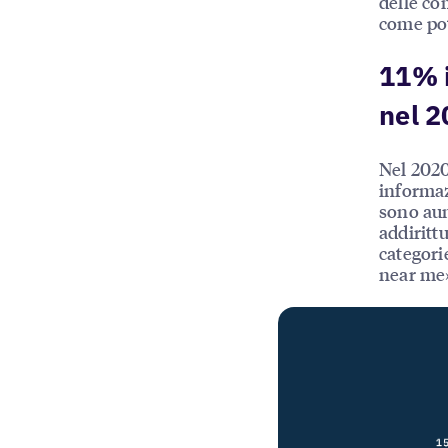
delle co
come pot
11% i
nel 2
Nel 2020
informaz
sono aum
addiritt
categori
near me»