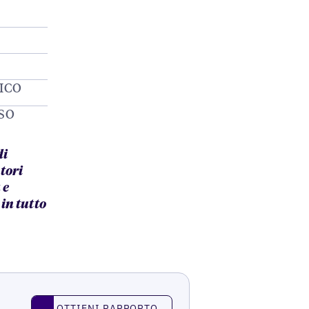
ICO
SO
di
tori
 e
in tutto
OTTIENI RAPPORTO