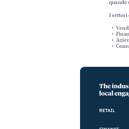
quando s
I settor
Vendi
Finan
Azien
Comun