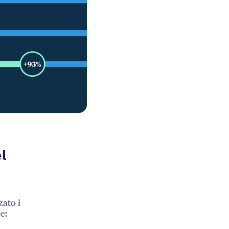
l
zato i
e: