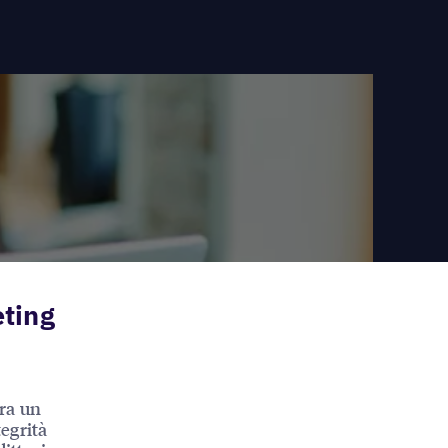
eting
ra un
tegrità