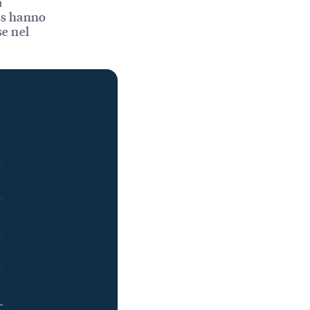
a
ess hanno
se nel