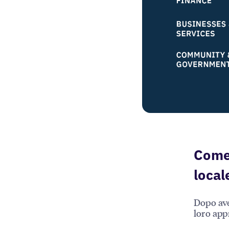
Come 
local
Dopo ave
loro app