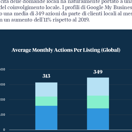
cita delle domande locali ha naturalmente portato a un
 del coinvolgimento locale. I profili di Google My Busin
o una media di 349 azioni da parte di clienti locali al me
n un aumento dell'11% rispetto al 2019.