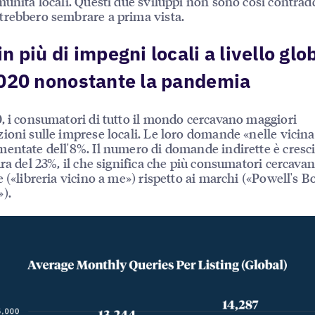
munità locali. Questi due sviluppi non sono così contradd
rebbero sembrare a prima vista.
n più di impegni locali a livello glo
020 nonostante la pandemia
, i consumatori di tutto il mondo cercavano maggiori
ioni sulle imprese locali. Le loro domande «nelle vicin
entate dell'8%. Il numero di domande indirette è cresc
ura del 23%, il che significa che più consumatori cercava
e («libreria vicino a me») rispetto ai marchi («Powell's 
).