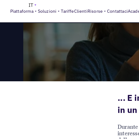
>
Reports
Il volto del locale è cambiato
IT
Piattaforma
Soluzioni
Tariffe
Clienti
Risorse
Contattaci
Acad
... E
in u
Durante 
interesse