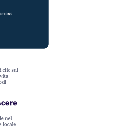
 clic sul
vità
odi
scere
le nel
 locale