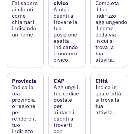
Fai sapere
civico
Completa
ai clienti
Aiuta i
il tuo
come
clienti a
indirizzo
chiamarti
trovare la
aggiungendo
indicando
tua
il nome
un nome.
posizione
della via
esatta
in cui si
indicando
trova la
il numero
tua
civico.
attività.
Provincia
CAP
Cittá
Indica la
Aggiungi il
Indica in
tua
tuo codice
quale città
provincia
postale
si trova la
o regione
per
tua
per
aiutare i
attività.
rendere il
clienti a
tuo
trovarti
indirizzo
con