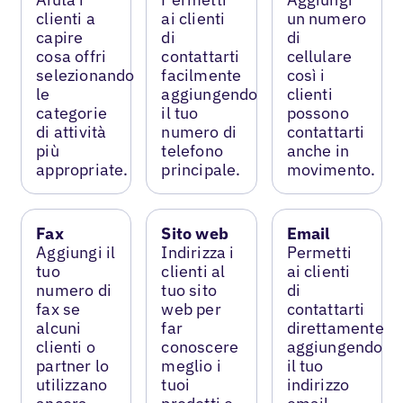
clienti a
ai clienti
un numero
capire
di
di
cosa offri
contattarti
cellulare
selezionando
facilmente
così i
le
aggiungendo
clienti
categorie
il tuo
possono
di attività
numero di
contattarti
più
telefono
anche in
appropriate.
principale.
movimento.
Fax
Sito web
Email
Aggiungi il
Indirizza i
Permetti
tuo
clienti al
ai clienti
numero di
tuo sito
di
fax se
web per
contattarti
alcuni
far
direttamente
clienti o
conoscere
aggiungendo
partner lo
meglio i
il tuo
utilizzano
tuoi
indirizzo