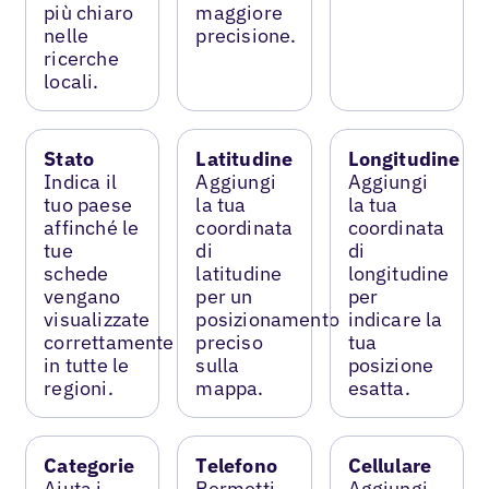
più chiaro
maggiore
nelle
precisione.
ricerche
locali.
Stato
Latitudine
Longitudine
Indica il
Aggiungi
Aggiungi
tuo paese
la tua
la tua
affinché le
coordinata
coordinata
tue
di
di
schede
latitudine
longitudine
vengano
per un
per
visualizzate
posizionamento
indicare la
correttamente
preciso
tua
in tutte le
sulla
posizione
regioni.
mappa.
esatta.
Categorie
Telefono
Cellulare
Aiuta i
Permetti
Aggiungi