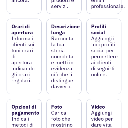
ancora.
prodotti e
email
servizi.
professionale.
Orari di
Descrizione
Profili
apertura
lunga
social
Informa i
Racconta
Aggiungi i
clienti sui
la tua
tuoi profili
tuoi orari
storia
social per
di
completa
permettere
apertura
e metti in
ai clienti
indicando
evidenza
di seguirti
gli orari
ciò che ti
online.
regolari.
distingue
davvero.
Opzioni di
Foto
Video
pagamento
Carica
Aggiungi
Indica i
foto che
video per
metodi di
mostrino
dare vita