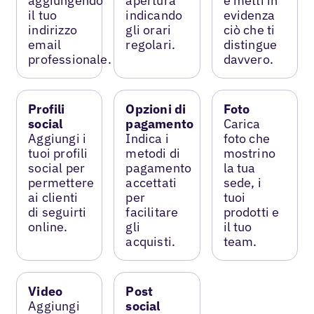
aggiungendo
apertura
e metti in
il tuo
indicando
evidenza
indirizzo
gli orari
ciò che ti
email
regolari.
distingue
professionale.
davvero.
Profili
Opzioni di
Foto
social
pagamento
Carica
Aggiungi i
Indica i
foto che
tuoi profili
metodi di
mostrino
social per
pagamento
la tua
permettere
accettati
sede, i
ai clienti
per
tuoi
di seguirti
facilitare
prodotti e
online.
gli
il tuo
acquisti.
team.
Video
Post
Aggiungi
social