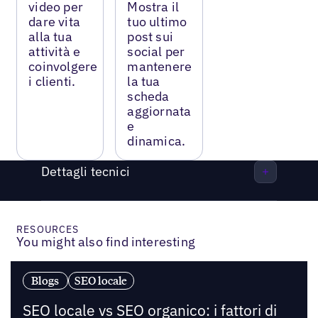
video per
Mostra il
dare vita
tuo ultimo
alla tua
post sui
attività e
social per
coinvolgere
mantenere
i clienti.
la tua
scheda
aggiornata
e
dinamica.
Dettagli tecnici
RESOURCES
You might also find interesting
Blogs
SEO locale
SEO locale vs SEO organico: i fattori di