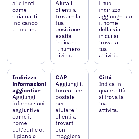
ai clienti
Aiuta i
il tuo
come
clienti a
indirizzo
chiamarti
trovare la
aggiungendo
indicando
tua
il nome
un nome.
posizione
della via
esatta
in cui si
indicando
trova la
il numero
tua
civico.
attività.
Indirizzo
CAP
Cittá
informazioni
Aggiungi il
Indica in
aggiuntive
tuo codice
quale città
Aggiungi
postale
si trova la
informazioni
per
tua
aggiuntive
aiutare i
attività.
come il
clienti a
nome
trovarti
dell’edificio,
con
il piano o
maggiore