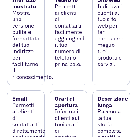
mostrato
Permetti
Indirizza i
Mostra
ai clienti
clienti al
una
di
tuo sito
versione
contattarti
web per
pulita e
facilmente
far
formattata
aggiungendo
conoscere
del tuo
il tuo
meglio i
indirizzo
numero di
tuoi
per
telefono
prodotti e
facilitarne
principale.
servizi.
il
riconoscimento.
Email
Orari di
Descrizione
Permetti
apertura
lunga
ai clienti
Informa i
Racconta
di
clienti sui
la tua
contattarti
tuoi orari
storia
direttamente
di
completa