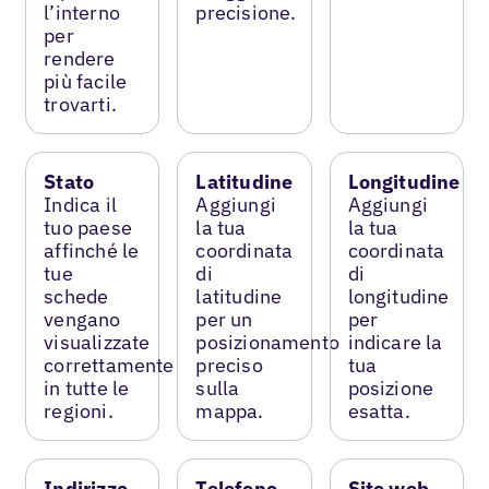
l’interno
precisione.
per
rendere
più facile
trovarti.
Stato
Latitudine
Longitudine
Indica il
Aggiungi
Aggiungi
tuo paese
la tua
la tua
affinché le
coordinata
coordinata
tue
di
di
schede
latitudine
longitudine
vengano
per un
per
visualizzate
posizionamento
indicare la
correttamente
preciso
tua
in tutte le
sulla
posizione
regioni.
mappa.
esatta.
Indirizzo
Telefono
Sito web