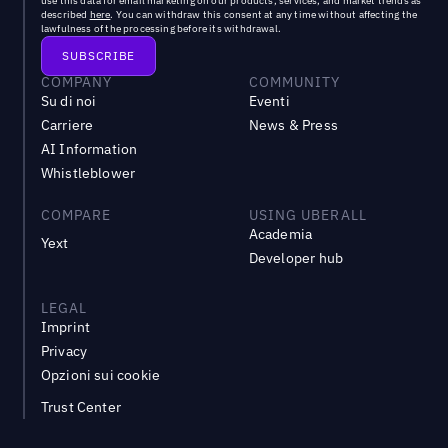
use this data for email marketing on our products, services, and market trends as
described
here
. You can withdraw this consent at any time without affecting the
lawfulness of the processing before its withdrawal.
COMPANY
COMMUNITY
Su di noi
Eventi
Carriere
News & Press
AI Information
Whistleblower
COMPARE
USING UBERALL
Academia
Yext
Developer hub
LEGAL
Imprint
Privacy
Opzioni sui cookie
Trust Center