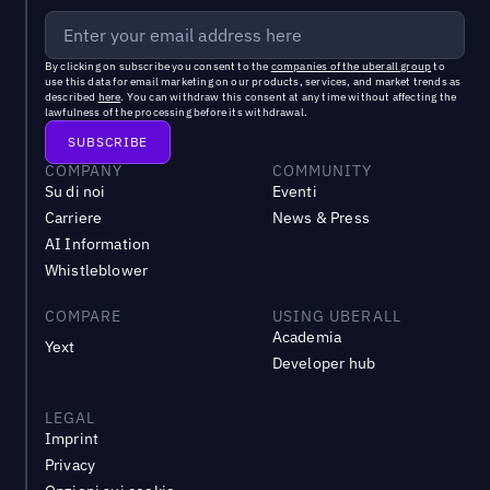
By clicking on subscribe you consent to the
companies of the uberall group
to
use this data for email marketing on our products, services, and market trends as
described
here
. You can withdraw this consent at any time without affecting the
lawfulness of the processing before its withdrawal.
COMPANY
COMMUNITY
Su di noi
Eventi
Carriere
News & Press
AI Information
Whistleblower
COMPARE
USING UBERALL
Academia
Yext
Developer hub
LEGAL
Imprint
Privacy