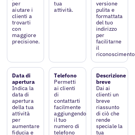
per
tua
versione
aiutare i
attività.
pulita e
clienti a
formattata
trovarti
del tuo
con
indirizzo
maggiore
per
precisione.
facilitarne
il
riconoscimento
Data di
Telefono
Descrizione
apertura
Permetti
breve
Indica la
ai clienti
Dai ai
data di
di
clienti un
apertura
contattarti
breve
della tua
facilmente
riassunto
attività
aggiungendo
di ciò che
per
il tuo
rende
aumentare
numero di
speciale la
fiducia e
telefono
tua