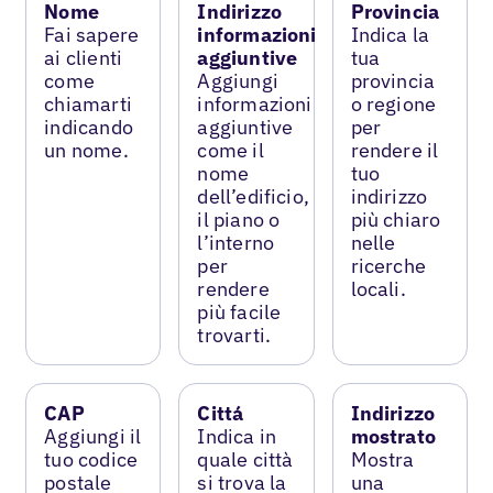
Nome
Indirizzo
Provincia
Fai sapere
informazioni
Indica la
ai clienti
aggiuntive
tua
come
Aggiungi
provincia
chiamarti
informazioni
o regione
indicando
aggiuntive
per
un nome.
come il
rendere il
nome
tuo
dell’edificio,
indirizzo
il piano o
più chiaro
l’interno
nelle
per
ricerche
rendere
locali.
più facile
trovarti.
CAP
Cittá
Indirizzo
Aggiungi il
Indica in
mostrato
tuo codice
quale città
Mostra
postale
si trova la
una