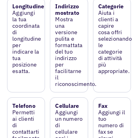
Longitudine
Indirizzo
Categorie
Aggiungi
mostrato
Aiuta i
la tua
Mostra
clienti a
coordinata
una
capire
di
versione
cosa offri
longitudine
pulita e
selezionando
per
formattata
le
indicare la
del tuo
categorie
tua
indirizzo
di attività
posizione
per
più
esatta.
facilitarne
appropriate.
il
riconoscimento.
Telefono
Cellulare
Fax
Permetti
Aggiungi
Aggiungi il
ai clienti
un numero
tuo
di
di
numero di
contattarti
cellulare
fax se