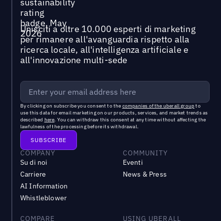
Unisciti a oltre 10.000 esperti di marketing
per rimanere all'avanguardia rispetto alla
ricerca locale, all'intelligenza artificiale e
all'innovazione multi-sede
By clicking on subscribe you consent to the
companies of the uberall group
to
use this data for email marketing on our products, services, and market trends as
described
here
. You can withdraw this consent at any time without affecting the
lawfulness of the processing before its withdrawal.
COMPANY
COMMUNITY
Su di noi
Eventi
Carriere
News & Press
AI Information
Whistleblower
COMPARE
USING UBERALL