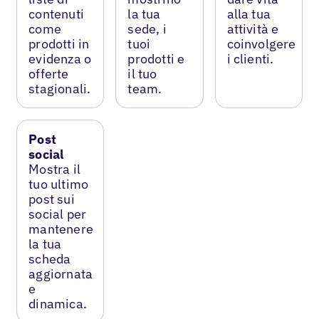
contenuti
la tua
alla tua
come
sede, i
attività e
prodotti in
tuoi
coinvolgere
evidenza o
prodotti e
i clienti.
offerte
il tuo
stagionali.
team.
Post
social
Mostra il
tuo ultimo
post sui
social per
mantenere
la tua
scheda
aggiornata
e
dinamica.