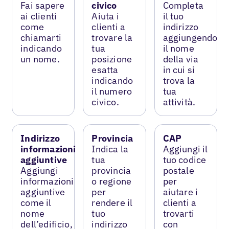
Fai sapere
civico
Completa
ai clienti
Aiuta i
il tuo
come
clienti a
indirizzo
chiamarti
trovare la
aggiungendo
indicando
tua
il nome
un nome.
posizione
della via
esatta
in cui si
indicando
trova la
il numero
tua
civico.
attività.
Indirizzo
Provincia
CAP
informazioni
Indica la
Aggiungi il
aggiuntive
tua
tuo codice
Aggiungi
provincia
postale
informazioni
o regione
per
aggiuntive
per
aiutare i
come il
rendere il
clienti a
nome
tuo
trovarti
dell’edificio,
indirizzo
con