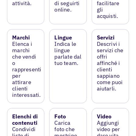
attività.
di seguirti
facilitare
online.
gli
acquisti.
Marchi
Lingue
Servizi
Elenca i
Indica le
Descrivi i
marchi
lingue
servizi che
che vendi
parlate dal
offri
o
tuo team.
affinché i
rappresenti
clienti
per
sappiano
attirare
come puoi
clienti
aiutarli.
interessati.
Elenchi di
Foto
Video
contenuti
Carica
Aggiungi
Condividi
foto che
video per
liste di
mostrino
dare vita