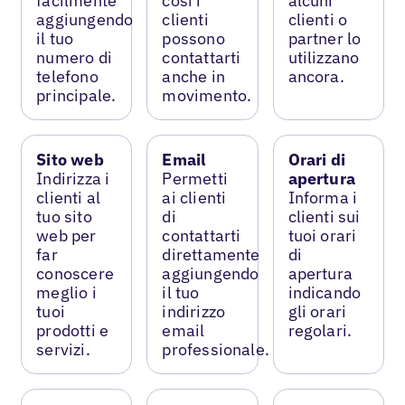
facilmente
così i
alcuni
aggiungendo
clienti
clienti o
il tuo
possono
partner lo
numero di
contattarti
utilizzano
telefono
anche in
ancora.
principale.
movimento.
Sito web
Email
Orari di
Indirizza i
Permetti
apertura
clienti al
ai clienti
Informa i
tuo sito
di
clienti sui
web per
contattarti
tuoi orari
far
direttamente
di
conoscere
aggiungendo
apertura
meglio i
il tuo
indicando
tuoi
indirizzo
gli orari
prodotti e
email
regolari.
servizi.
professionale.