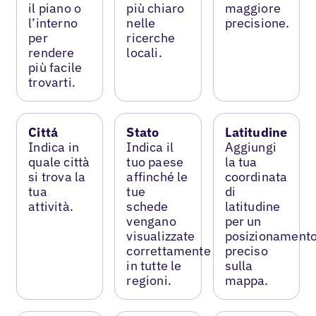
il piano o
più chiaro
maggiore
l’interno
nelle
precisione.
per
ricerche
rendere
locali.
più facile
trovarti.
Cittá
Stato
Latitudine
Indica in
Indica il
Aggiungi
quale città
tuo paese
la tua
si trova la
affinché le
coordinata
tua
tue
di
attività.
schede
latitudine
vengano
per un
visualizzate
posizionament
correttamente
preciso
in tutte le
sulla
regioni.
mappa.