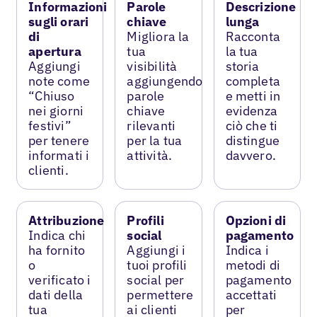
Informazioni
Parole
Descrizione
sugli orari
chiave
lunga
di
Migliora la
Racconta
apertura
tua
la tua
Aggiungi
visibilità
storia
note come
aggiungendo
completa
“Chiuso
parole
e metti in
nei giorni
chiave
evidenza
festivi”
rilevanti
ciò che ti
per tenere
per la tua
distingue
informati i
attività.
davvero.
clienti.
Attribuzione
Profili
Opzioni di
Indica chi
social
pagamento
ha fornito
Aggiungi i
Indica i
o
tuoi profili
metodi di
verificato i
social per
pagamento
dati della
permettere
accettati
tua
ai clienti
per