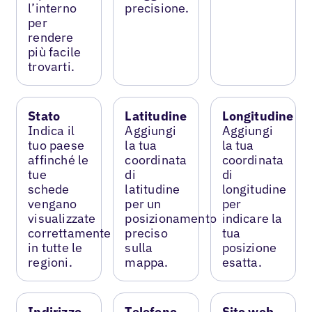
l’interno
precisione.
per
rendere
più facile
trovarti.
Stato
Latitudine
Longitudine
Indica il
Aggiungi
Aggiungi
tuo paese
la tua
la tua
affinché le
coordinata
coordinata
tue
di
di
schede
latitudine
longitudine
vengano
per un
per
visualizzate
posizionamento
indicare la
correttamente
preciso
tua
in tutte le
sulla
posizione
regioni.
mappa.
esatta.
Indirizzo
Telefono
Sito web