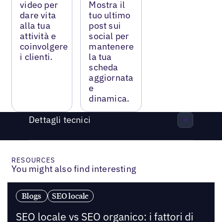
video per
Mostra il
dare vita
tuo ultimo
alla tua
post sui
attività e
social per
coinvolgere
mantenere
i clienti.
la tua
scheda
aggiornata
e
dinamica.
Dettagli tecnici
RESOURCES
You might also find interesting
Blogs
SEO locale
SEO locale vs SEO organico: i fattori di