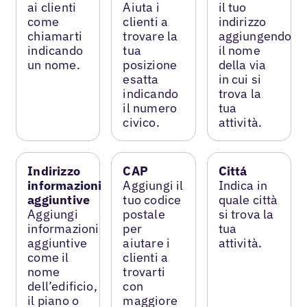
ai clienti
Aiuta i
il tuo
come
clienti a
indirizzo
chiamarti
trovare la
aggiungendo
indicando
tua
il nome
un nome.
posizione
della via
esatta
in cui si
indicando
trova la
il numero
tua
civico.
attività.
Indirizzo
CAP
Cittá
informazioni
Aggiungi il
Indica in
aggiuntive
tuo codice
quale città
Aggiungi
postale
si trova la
informazioni
per
tua
aggiuntive
aiutare i
attività.
come il
clienti a
nome
trovarti
dell’edificio,
con
il piano o
maggiore