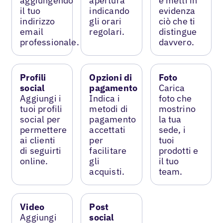
aggiungendo
apertura
e metti in
il tuo
indicando
evidenza
indirizzo
gli orari
ciò che ti
email
regolari.
distingue
professionale.
davvero.
Profili
Opzioni di
Foto
social
pagamento
Carica
Aggiungi i
Indica i
foto che
tuoi profili
metodi di
mostrino
social per
pagamento
la tua
permettere
accettati
sede, i
ai clienti
per
tuoi
di seguirti
facilitare
prodotti e
online.
gli
il tuo
acquisti.
team.
Video
Post
Aggiungi
social