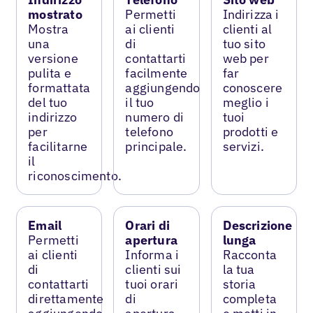
mostrato
Permetti
Indirizza i
Mostra
ai clienti
clienti al
una
di
tuo sito
versione
contattarti
web per
pulita e
facilmente
far
formattata
aggiungendo
conoscere
del tuo
il tuo
meglio i
indirizzo
numero di
tuoi
per
telefono
prodotti e
facilitarne
principale.
servizi.
il
riconoscimento.
Email
Orari di
Descrizione
Permetti
apertura
lunga
ai clienti
Informa i
Racconta
di
clienti sui
la tua
contattarti
tuoi orari
storia
direttamente
di
completa