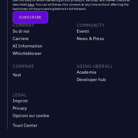
use this data for email marketing on our products, services, and market trends as
described
here
. You can withdraw this consent at any time without affecting the
lawfulness of the processing before its withdrawal.
COMPANY
COMMUNITY
Su di noi
Eventi
Carriere
News & Press
AI Information
Whistleblower
COMPARE
USING UBERALL
Academia
Yext
Developer hub
LEGAL
Imprint
Privacy
Opzioni sui cookie
Trust Center