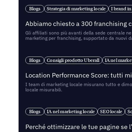
Blogs
Strategia di marketing locale
I brand in
Abbiamo chiesto a 300 franchising ch
Gli affiliati sono più avanti della sede centrale 
marketing per franchising, supportato da nuovi da
Blogs
Consigli prodotto Uberall
IA nel market
Location Performance Score: tutti m
I team di marketing locale misurano tutto e dimo
locale misurabili.
Blogs
IA nel marketing locale
SEO locale
So
Perché ottimizzare le tue pagine se l