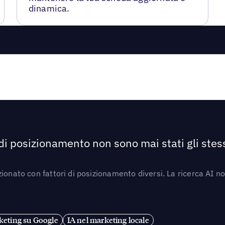
dinamica.
 di posizionamento non sono mai stati gli stess
ionato con fattori di posizionamento diversi. La ricerca AI n
eting su Google
IA nel marketing locale