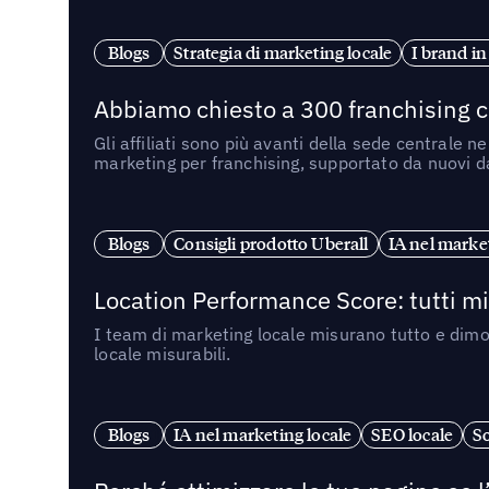
Blogs
Strategia di marketing locale
I brand in
Abbiamo chiesto a 300 franchising ch
Gli affiliati sono più avanti della sede centrale 
marketing per franchising, supportato da nuovi da
Blogs
Consigli prodotto Uberall
IA nel market
Location Performance Score: tutti m
I team di marketing locale misurano tutto e dimo
locale misurabili.
Blogs
IA nel marketing locale
SEO locale
So