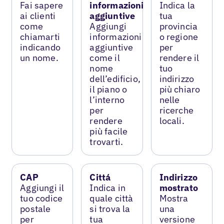
Fai sapere
informazioni
Indica la
ai clienti
aggiuntive
tua
come
Aggiungi
provincia
chiamarti
informazioni
o regione
indicando
aggiuntive
per
un nome.
come il
rendere il
nome
tuo
dell’edificio,
indirizzo
il piano o
più chiaro
l’interno
nelle
per
ricerche
rendere
locali.
più facile
trovarti.
CAP
Cittá
Indirizzo
Aggiungi il
Indica in
mostrato
tuo codice
quale città
Mostra
postale
si trova la
una
per
tua
versione