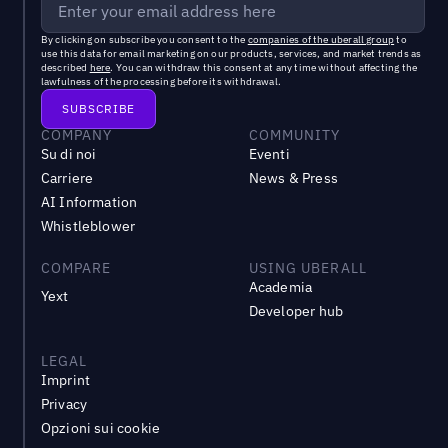
By clicking on subscribe you consent to the
companies of the uberall group
to
use this data for email marketing on our products, services, and market trends as
described
here
. You can withdraw this consent at any time without affecting the
lawfulness of the processing before its withdrawal.
COMPANY
COMMUNITY
Su di noi
Eventi
Carriere
News & Press
AI Information
Whistleblower
COMPARE
USING UBERALL
Academia
Yext
Developer hub
LEGAL
Imprint
Privacy
Opzioni sui cookie