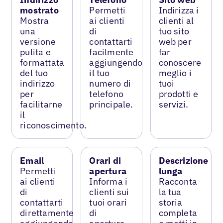
mostrato
Permetti
Indirizza i
Mostra
ai clienti
clienti al
una
di
tuo sito
versione
contattarti
web per
pulita e
facilmente
far
formattata
aggiungendo
conoscere
del tuo
il tuo
meglio i
indirizzo
numero di
tuoi
per
telefono
prodotti e
facilitarne
principale.
servizi.
il
riconoscimento.
Email
Orari di
Descrizione
Permetti
apertura
lunga
ai clienti
Informa i
Racconta
di
clienti sui
la tua
contattarti
tuoi orari
storia
direttamente
di
completa