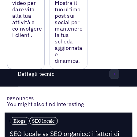
video per
Mostra il
dare vita
tuo ultimo
alla tua
post sui
attività e
social per
coinvolgere
mantenere
i clienti.
la tua
scheda
aggiornata
e
dinamica.
Dettagli tecnici
RESOURCES
You might also find interesting
Blogs
SEO locale
SEO locale vs SEO organico: i fattori di