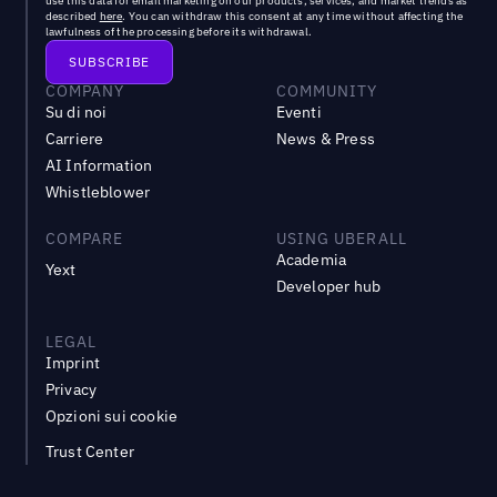
use this data for email marketing on our products, services, and market trends as
described
here
. You can withdraw this consent at any time without affecting the
lawfulness of the processing before its withdrawal.
COMPANY
COMMUNITY
Su di noi
Eventi
Carriere
News & Press
AI Information
Whistleblower
COMPARE
USING UBERALL
Academia
Yext
Developer hub
LEGAL
Imprint
Privacy
Opzioni sui cookie
Trust Center