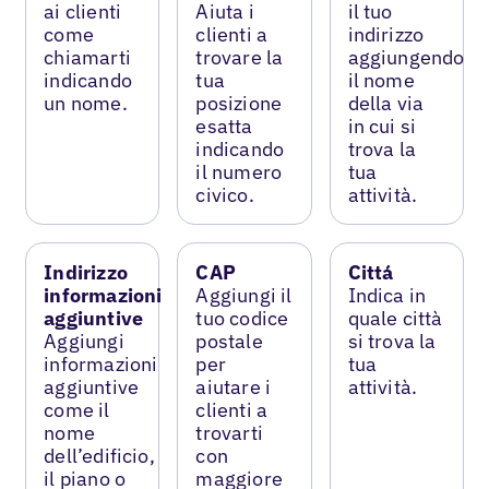
ai clienti
Aiuta i
il tuo
come
clienti a
indirizzo
chiamarti
trovare la
aggiungendo
indicando
tua
il nome
un nome.
posizione
della via
esatta
in cui si
indicando
trova la
il numero
tua
civico.
attività.
Indirizzo
CAP
Cittá
informazioni
Aggiungi il
Indica in
aggiuntive
tuo codice
quale città
Aggiungi
postale
si trova la
informazioni
per
tua
aggiuntive
aiutare i
attività.
come il
clienti a
nome
trovarti
dell’edificio,
con
il piano o
maggiore