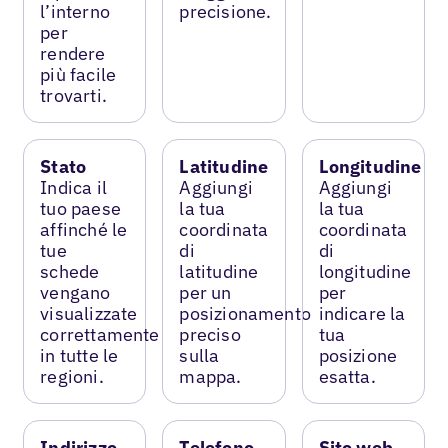
l’interno
precisione.
per
rendere
più facile
trovarti.
Stato
Latitudine
Longitudine
Indica il
Aggiungi
Aggiungi
tuo paese
la tua
la tua
affinché le
coordinata
coordinata
tue
di
di
schede
latitudine
longitudine
vengano
per un
per
visualizzate
posizionamento
indicare la
correttamente
preciso
tua
in tutte le
sulla
posizione
regioni.
mappa.
esatta.
Indirizzo
Telefono
Sito web