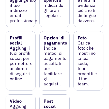
aggiungendo
apertura
e metti in
il tuo
indicando
evidenza
indirizzo
gli orari
ciò che ti
email
regolari.
distingue
professionale.
davvero.
Profili
Opzioni di
Foto
social
pagamento
Carica
Aggiungi i
Indica i
foto che
tuoi profili
metodi di
mostrino
social per
pagamento
la tua
permettere
accettati
sede, i
ai clienti
per
tuoi
di seguirti
facilitare
prodotti e
online.
gli
il tuo
acquisti.
team.
Video
Post
Aggiungi
social