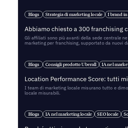
Blogs
Strategia di marketing locale
I brand in
Abbiamo chiesto a 300 franchising ch
Gli affiliati sono più avanti della sede centrale 
marketing per franchising, supportato da nuovi da
Blogs
Consigli prodotto Uberall
IA nel market
Location Performance Score: tutti m
I team di marketing locale misurano tutto e dimo
locale misurabili.
Blogs
IA nel marketing locale
SEO locale
So