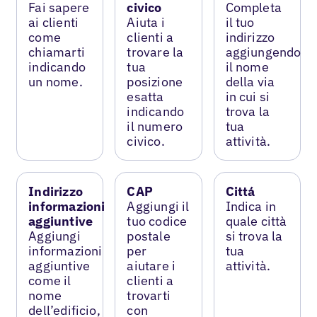
Fai sapere
civico
Completa
ai clienti
Aiuta i
il tuo
come
clienti a
indirizzo
chiamarti
trovare la
aggiungendo
indicando
tua
il nome
un nome.
posizione
della via
esatta
in cui si
indicando
trova la
il numero
tua
civico.
attività.
Indirizzo
CAP
Cittá
informazioni
Aggiungi il
Indica in
aggiuntive
tuo codice
quale città
Aggiungi
postale
si trova la
informazioni
per
tua
aggiuntive
aiutare i
attività.
come il
clienti a
nome
trovarti
dell’edificio,
con