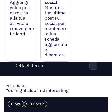
Aggiungi
social
video per
Mostra il
dare vita
tuo ultimo
alla tua
post sui
attività e
social per
coinvolgere
mantenere
i clienti.
la tua
scheda
aggiornata
e
dinamica.
Dettagli tecnici
RESOURCES
You might also find interesting
Blogs
SEO locale