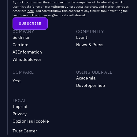
By clicking on subscribe you consent to the
companies of the uberall group
to
use this data for email marketing on our products, services, and market trends as
described
here
. You can withdraw this consent at any time without affecting the
lawfulness of the processing before its withdrawal.
COMPANY
COMMUNITY
Su di noi
Eventi
Carriere
News & Press
AI Information
Whistleblower
COMPARE
USING UBERALL
Academia
Yext
Developer hub
LEGAL
Imprint
Privacy
Opzioni sui cookie
Trust Center