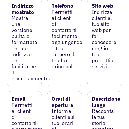
Indirizzo
Telefono
Sito web
mostrato
Permetti
Indirizza i
Mostra
ai clienti
clienti al
una
di
tuo sito
versione
contattarti
web per
pulita e
facilmente
far
formattata
aggiungendo
conoscere
del tuo
il tuo
meglio i
indirizzo
numero di
tuoi
per
telefono
prodotti e
facilitarne
principale.
servizi.
il
riconoscimento.
Email
Orari di
Descrizione
Permetti
apertura
lunga
ai clienti
Informa i
Racconta
di
clienti sui
la tua
contattarti
tuoi orari
storia