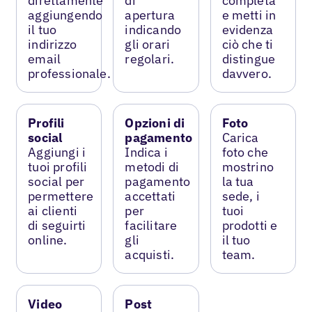
direttamente
di
completa
aggiungendo
apertura
e metti in
il tuo
indicando
evidenza
indirizzo
gli orari
ciò che ti
email
regolari.
distingue
professionale.
davvero.
Profili
Opzioni di
Foto
social
pagamento
Carica
Aggiungi i
Indica i
foto che
tuoi profili
metodi di
mostrino
social per
pagamento
la tua
permettere
accettati
sede, i
ai clienti
per
tuoi
di seguirti
facilitare
prodotti e
online.
gli
il tuo
acquisti.
team.
Video
Post