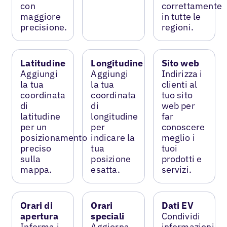
con
correttamente
maggiore
in tutte le
precisione.
regioni.
Latitudine
Longitudine
Sito web
Aggiungi
Aggiungi
Indirizza i
la tua
la tua
clienti al
coordinata
coordinata
tuo sito
di
di
web per
latitudine
longitudine
far
per un
per
conoscere
posizionamento
indicare la
meglio i
preciso
tua
tuoi
sulla
posizione
prodotti e
mappa.
esatta.
servizi.
Orari di
Orari
Dati EV
apertura
speciali
Condividi
Informa i
Aggiorna
informazioni