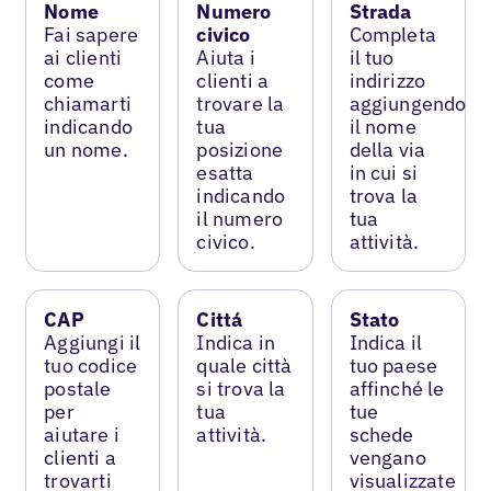
Nome
Numero
Strada
Fai sapere
civico
Completa
ai clienti
Aiuta i
il tuo
come
clienti a
indirizzo
chiamarti
trovare la
aggiungendo
indicando
tua
il nome
un nome.
posizione
della via
esatta
in cui si
indicando
trova la
il numero
tua
civico.
attività.
CAP
Cittá
Stato
Aggiungi il
Indica in
Indica il
tuo codice
quale città
tuo paese
postale
si trova la
affinché le
per
tua
tue
aiutare i
attività.
schede
clienti a
vengano
trovarti
visualizzate