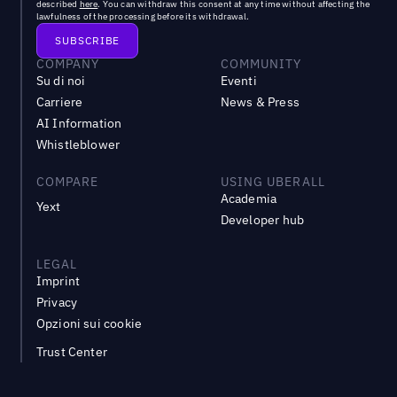
described
here
. You can withdraw this consent at any time without affecting the
lawfulness of the processing before its withdrawal.
COMPANY
COMMUNITY
Su di noi
Eventi
Carriere
News & Press
AI Information
Whistleblower
COMPARE
USING UBERALL
Academia
Yext
Developer hub
LEGAL
Imprint
Privacy
Opzioni sui cookie
Trust Center