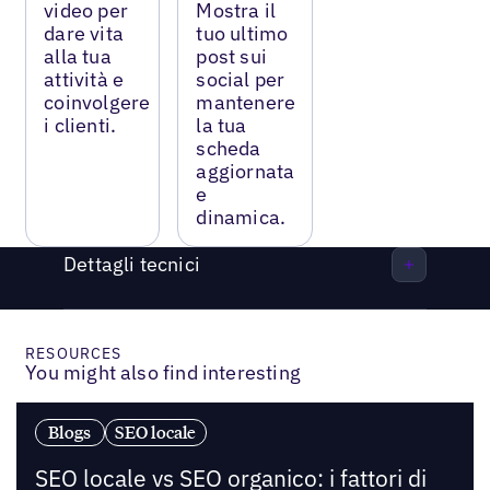
video per
Mostra il
dare vita
tuo ultimo
alla tua
post sui
attività e
social per
coinvolgere
mantenere
i clienti.
la tua
scheda
aggiornata
e
dinamica.
Dettagli tecnici
RESOURCES
You might also find interesting
Blogs
SEO locale
SEO locale vs SEO organico: i fattori di