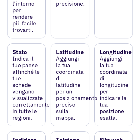
l’interno
precisione.
per
rendere
più facile
trovarti.
Stato
Latitudine
Longitudine
Indica il
Aggiungi
Aggiungi
tuo paese
la tua
la tua
affinché le
coordinata
coordinata
tue
di
di
schede
latitudine
longitudine
vengano
per un
per
visualizzate
posizionamento
indicare la
correttamente
preciso
tua
in tutte le
sulla
posizione
regioni.
mappa.
esatta.
Indirizzo
Telefono
Sito web