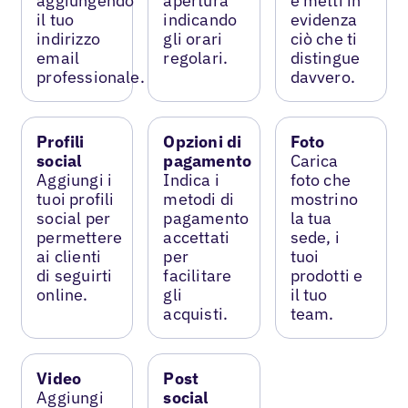
aggiungendo
apertura
e metti in
il tuo
indicando
evidenza
indirizzo
gli orari
ciò che ti
email
regolari.
distingue
professionale.
davvero.
Profili
Opzioni di
Foto
social
pagamento
Carica
Aggiungi i
Indica i
foto che
tuoi profili
metodi di
mostrino
social per
pagamento
la tua
permettere
accettati
sede, i
ai clienti
per
tuoi
di seguirti
facilitare
prodotti e
online.
gli
il tuo
acquisti.
team.
Video
Post
Aggiungi
social