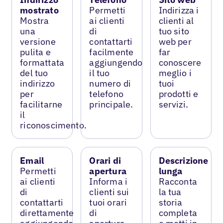
mostrato
Permetti
Indirizza i
Mostra
ai clienti
clienti al
una
di
tuo sito
versione
contattarti
web per
pulita e
facilmente
far
formattata
aggiungendo
conoscere
del tuo
il tuo
meglio i
indirizzo
numero di
tuoi
per
telefono
prodotti e
facilitarne
principale.
servizi.
il
riconoscimento.
Email
Orari di
Descrizione
Permetti
apertura
lunga
ai clienti
Informa i
Racconta
di
clienti sui
la tua
contattarti
tuoi orari
storia
direttamente
di
completa