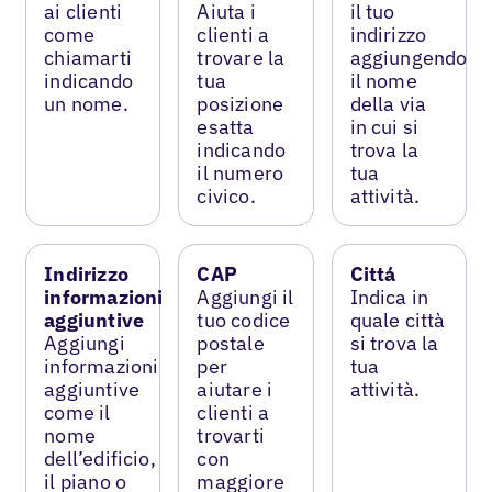
ai clienti
Aiuta i
il tuo
come
clienti a
indirizzo
chiamarti
trovare la
aggiungendo
indicando
tua
il nome
un nome.
posizione
della via
esatta
in cui si
indicando
trova la
il numero
tua
civico.
attività.
Indirizzo
CAP
Cittá
informazioni
Aggiungi il
Indica in
aggiuntive
tuo codice
quale città
Aggiungi
postale
si trova la
informazioni
per
tua
aggiuntive
aiutare i
attività.
come il
clienti a
nome
trovarti
dell’edificio,
con
il piano o
maggiore