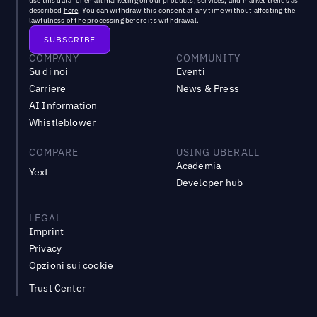
use this data for email marketing on our products, services, and market trends as
described
here
. You can withdraw this consent at any time without affecting the
lawfulness of the processing before its withdrawal.
COMPANY
COMMUNITY
Su di noi
Eventi
Carriere
News & Press
AI Information
Whistleblower
COMPARE
USING UBERALL
Academia
Yext
Developer hub
LEGAL
Imprint
Privacy
Opzioni sui cookie
Trust Center