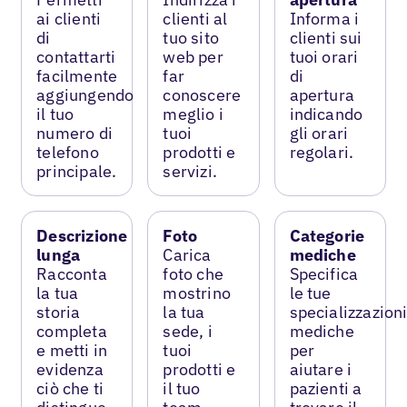
ai clienti
clienti al
Informa i
di
tuo sito
clienti sui
contattarti
web per
tuoi orari
facilmente
far
di
aggiungendo
conoscere
apertura
il tuo
meglio i
indicando
numero di
tuoi
gli orari
telefono
prodotti e
regolari.
principale.
servizi.
Descrizione
Foto
Categorie
lunga
Carica
mediche
Racconta
foto che
Specifica
la tua
mostrino
le tue
storia
la tua
specializzazion
completa
sede, i
mediche
e metti in
tuoi
per
evidenza
prodotti e
aiutare i
ciò che ti
il tuo
pazienti a