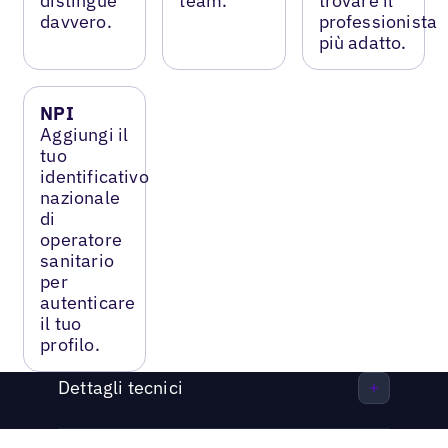
distingue
team.
trovare il
davvero.
professionista
più adatto.
NPI
Aggiungi il
tuo
identificativo
nazionale
di
operatore
sanitario
per
autenticare
il tuo
profilo.
Dettagli tecnici