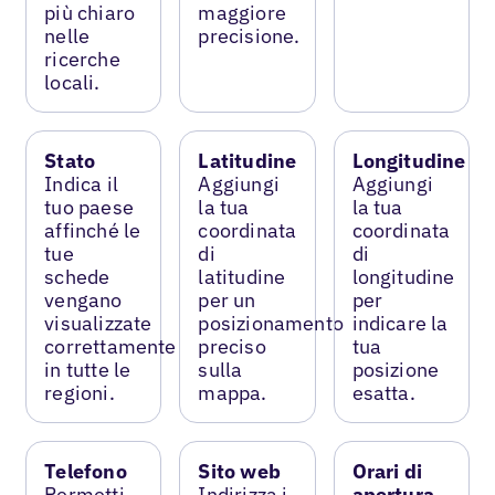
più chiaro
maggiore
nelle
precisione.
ricerche
locali.
Stato
Latitudine
Longitudine
Indica il
Aggiungi
Aggiungi
tuo paese
la tua
la tua
affinché le
coordinata
coordinata
tue
di
di
schede
latitudine
longitudine
vengano
per un
per
visualizzate
posizionamento
indicare la
correttamente
preciso
tua
in tutte le
sulla
posizione
regioni.
mappa.
esatta.
Telefono
Sito web
Orari di
Permetti
Indirizza i
apertura