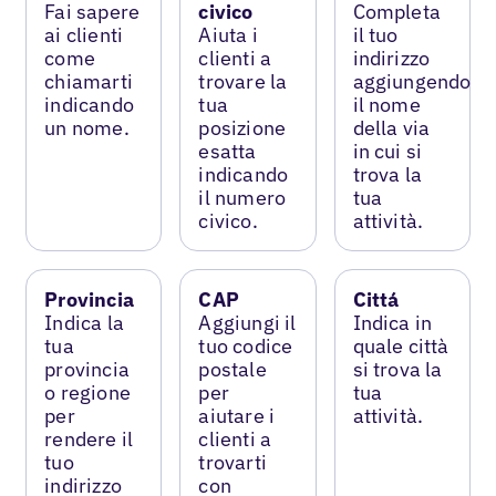
Fai sapere
civico
Completa
ai clienti
Aiuta i
il tuo
come
clienti a
indirizzo
chiamarti
trovare la
aggiungendo
indicando
tua
il nome
un nome.
posizione
della via
esatta
in cui si
indicando
trova la
il numero
tua
civico.
attività.
Provincia
CAP
Cittá
Indica la
Aggiungi il
Indica in
tua
tuo codice
quale città
provincia
postale
si trova la
o regione
per
tua
per
aiutare i
attività.
rendere il
clienti a
tuo
trovarti
indirizzo
con