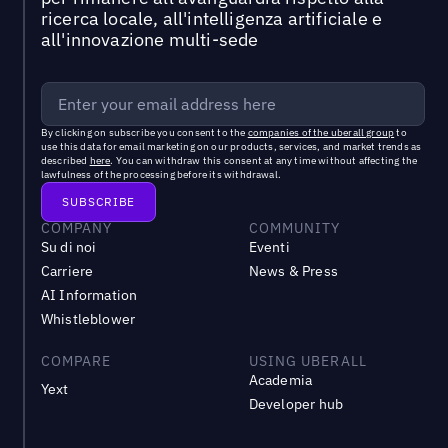
ricerca locale, all'intelligenza artificiale e
all'innovazione multi-sede
By clicking on subscribe you consent to the
companies of the uberall group
to
use this data for email marketing on our products, services, and market trends as
described
here
. You can withdraw this consent at any time without affecting the
lawfulness of the processing before its withdrawal.
COMPANY
COMMUNITY
Su di noi
Eventi
Carriere
News & Press
AI Information
Whistleblower
COMPARE
USING UBERALL
Academia
Yext
Developer hub