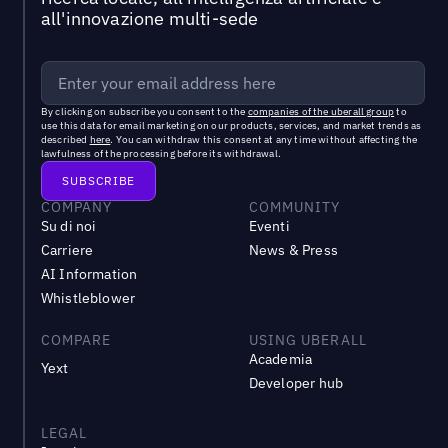
all'innovazione multi-sede
By clicking on subscribe you consent to the
companies of the uberall group
to
use this data for email marketing on our products, services, and market trends as
described
here
. You can withdraw this consent at any time without affecting the
lawfulness of the processing before its withdrawal.
COMPANY
COMMUNITY
Su di noi
Eventi
Carriere
News & Press
AI Information
Whistleblower
COMPARE
USING UBERALL
Academia
Yext
Developer hub
LEGAL