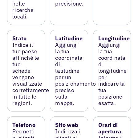
nelle
precisione.
ricerche
locali.
Stato
Latitudine
Longitudine
Indica il
Aggiungi
Aggiungi
tuo paese
la tua
la tua
affinché le
coordinata
coordinata
tue
di
di
schede
latitudine
longitudine
vengano
per un
per
visualizzate
posizionamento
indicare la
correttamente
preciso
tua
in tutte le
sulla
posizione
regioni.
mappa.
esatta.
Telefono
Sito web
Orari di
Permetti
Indirizza i
apertura
ai clienti
clienti al
Informa i