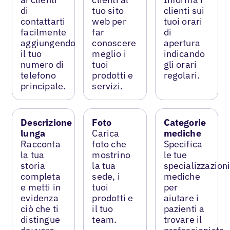
di
tuo sito
clienti sui
contattarti
web per
tuoi orari
facilmente
far
di
aggiungendo
conoscere
apertura
il tuo
meglio i
indicando
numero di
tuoi
gli orari
telefono
prodotti e
regolari.
principale.
servizi.
Descrizione
Foto
Categorie
lunga
Carica
mediche
Racconta
foto che
Specifica
la tua
mostrino
le tue
storia
la tua
specializzazion
completa
sede, i
mediche
e metti in
tuoi
per
evidenza
prodotti e
aiutare i
ciò che ti
il tuo
pazienti a
distingue
team.
trovare il