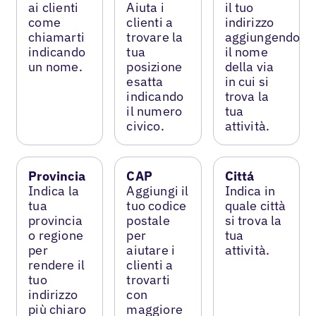
ai clienti
Aiuta i
il tuo
come
clienti a
indirizzo
chiamarti
trovare la
aggiungendo
indicando
tua
il nome
un nome.
posizione
della via
esatta
in cui si
indicando
trova la
il numero
tua
civico.
attività.
Provincia
CAP
Cittá
Indica la
Aggiungi il
Indica in
tua
tuo codice
quale città
provincia
postale
si trova la
o regione
per
tua
per
aiutare i
attività.
rendere il
clienti a
tuo
trovarti
indirizzo
con
più chiaro
maggiore