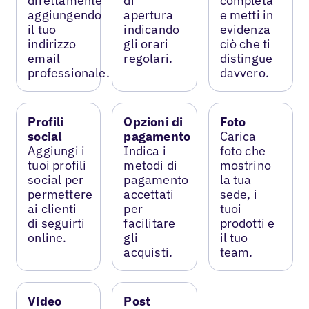
direttamente
di
completa
aggiungendo
apertura
e metti in
il tuo
indicando
evidenza
indirizzo
gli orari
ciò che ti
email
regolari.
distingue
professionale.
davvero.
Profili
Opzioni di
Foto
social
pagamento
Carica
Aggiungi i
Indica i
foto che
tuoi profili
metodi di
mostrino
social per
pagamento
la tua
permettere
accettati
sede, i
ai clienti
per
tuoi
di seguirti
facilitare
prodotti e
online.
gli
il tuo
acquisti.
team.
Video
Post