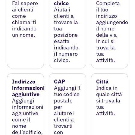
Fai sapere
civico
Completa
ai clienti
Aiuta i
il tuo
come
clienti a
indirizzo
chiamarti
trovare la
aggiungendo
indicando
tua
il nome
un nome.
posizione
della via
esatta
in cui si
indicando
trova la
il numero
tua
civico.
attività.
Indirizzo
CAP
Cittá
informazioni
Aggiungi il
Indica in
aggiuntive
tuo codice
quale città
Aggiungi
postale
si trova la
informazioni
per
tua
aggiuntive
aiutare i
attività.
come il
clienti a
nome
trovarti
dell’edificio,
con