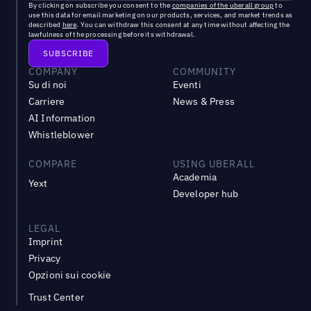
By clicking on subscribe you consent to the
companies of the uberall group
to
use this data for email marketing on our products, services, and market trends as
described
here
. You can withdraw this consent at any time without affecting the
lawfulness of the processing before its withdrawal.
COMPANY
COMMUNITY
Su di noi
Eventi
Carriere
News & Press
AI Information
Whistleblower
COMPARE
USING UBERALL
Academia
Yext
Developer hub
LEGAL
Imprint
Privacy
Opzioni sui cookie
Trust Center