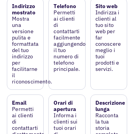
Indirizzo
Telefono
Sito web
mostrato
Permetti
Indirizza i
Mostra
ai clienti
clienti al
una
di
tuo sito
versione
contattarti
web per
pulita e
facilmente
far
formattata
aggiungendo
conoscere
del tuo
il tuo
meglio i
indirizzo
numero di
tuoi
per
telefono
prodotti e
facilitarne
principale.
servizi.
il
riconoscimento.
Email
Orari di
Descrizione
Permetti
apertura
lunga
ai clienti
Informa i
Racconta
di
clienti sui
la tua
contattarti
tuoi orari
storia