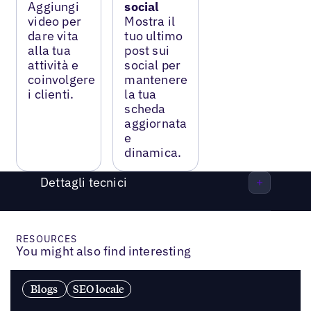
Aggiungi
social
video per
Mostra il
dare vita
tuo ultimo
alla tua
post sui
attività e
social per
coinvolgere
mantenere
i clienti.
la tua
scheda
aggiornata
e
dinamica.
Dettagli tecnici
RESOURCES
You might also find interesting
Blogs
SEO locale