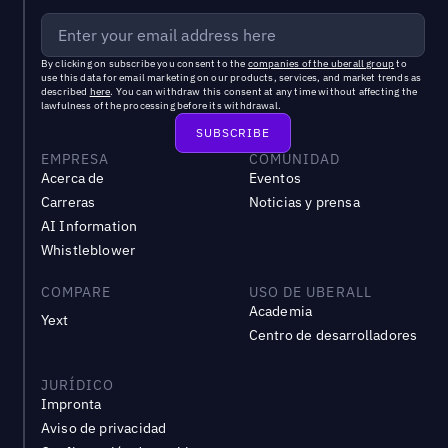
By clicking on subscribe you consent to the
companies of the uberall group
to
use this data for email marketing on our products, services, and market trends as
described
here
. You can withdraw this consent at any time without affecting the
lawfulness of the processing before its withdrawal.
EMPRESA
COMUNIDAD
Acerca de
Eventos
Carreras
Noticias y prensa
AI Information
Whistleblower
COMPARE
USO DE UBERALL
Academia
Yext
Centro de desarrolladores
JURÍDICO
Impronta
Aviso de privacidad