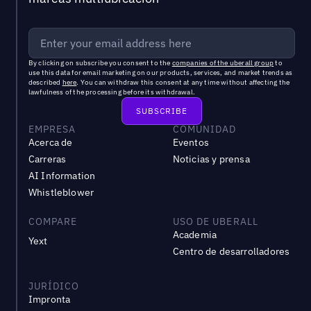
By clicking on subscribe you consent to the
companies of the uberall group
to
use this data for email marketing on our products, services, and market trends as
described
here
. You can withdraw this consent at any time without affecting the
lawfulness of the processing before its withdrawal.
EMPRESA
COMUNIDAD
Acerca de
Eventos
Carreras
Noticias y prensa
AI Information
Whistleblower
COMPARE
USO DE UBERALL
Academia
Yext
Centro de desarrolladores
JURÍDICO
Impronta