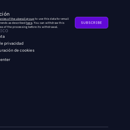
ción
nies of the uberall group
to use this data for email
trends as described
here
. You can withdraw this
ss of the processing before its withdrawal.
DICO
nta
de privacidad
uración de cookies
Center