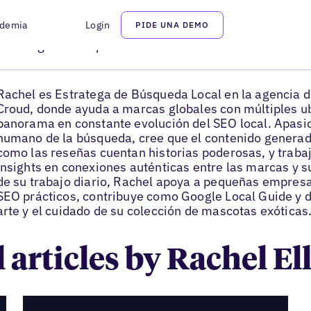
demia
Login
PIDE UNA DEMO
Rachel Ellen
estratega de búsqueda local en Croud
Rachel es Estratega de Búsqueda Local en la agencia dig
Croud, donde ayuda a marcas globales con múltiples u
panorama en constante evolución del SEO local. Apasio
humano de la búsqueda, cree que el contenido generad
como las reseñas cuentan historias poderosas, y trabaj
insights en conexiones auténticas entre las marcas y 
de su trabajo diario, Rachel apoya a pequeñas empresa
SEO prácticos, contribuye como Google Local Guide y di
arte y el cuidado de su colección de mascotas exóticas
l articles by Rachel El