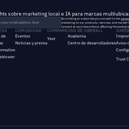
hts sobre marketing local e IA para marcas multiubica
By clicking on subscribe you consent to the
compa
marketing on our products, services, and market 
consent at any time without affecting the lawfulne
ESA
COMUNIDAD
COMPARE
USO DE UBERALL
JURÍ
 de
Eventos
Academia
Impro
Yext
as
Noticias y prensa
Centro de desarrolladores
Aviso 
ormation
Config
leblower
Trust 