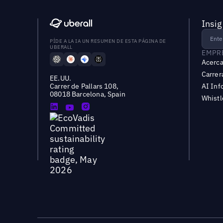
Insig
PÍDE A LA IA UN RESUMEN DE ESTA PÁGINA DE
UBERALL
EMPR
Acerca
Carrer
EE.UU.
Carrer de Pallars 108,
AI Inf
08018 Barcelona, Spain
Whist