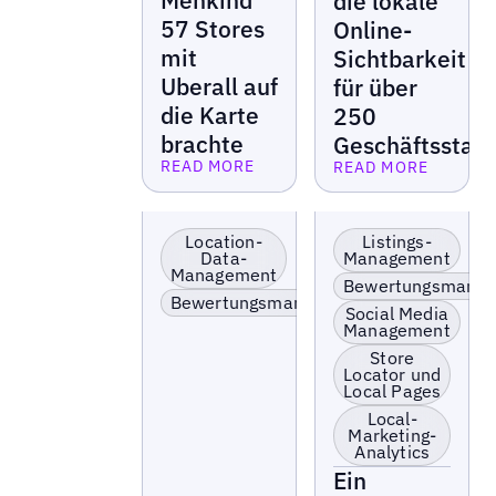
Menkind
die lokale
57 Stores
Online-
mit
Sichtbarkeit
Uberall auf
für über
die Karte
250
brachte
Geschäftsstan
READ MORE
READ MORE
Lesen Sie mehr
Lesen Sie mehr
Lokale Präsenz
Einzelhandel &
optimieren &
Franchise
Location-
Listings-
aktivieren
Data-
Management
Management
Bewertungsergebnis
Bewertungsmana
skalieren
Bewertungsmanagement
Social Media
Management
Store
Locator und
Local Pages
Local-
Marketing-
Analytics
Ein