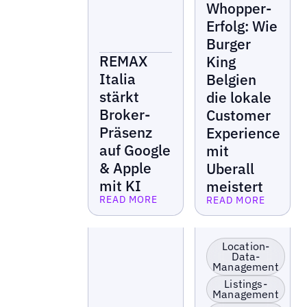
Whopper-
Erfolg: Wie
Burger
REMAX
King
Italia
Belgien
stärkt
die lokale
Broker-
Customer
Präsenz
Experience
auf Google
mit
& Apple
Uberall
mit KI
meistert
READ MORE
READ MORE
Lesen Sie mehr
Lesen Sie mehr
KI-Sichtbarkeit
Einzelhandel &
boosten
Franchise
Location-
Data-
Bewertungsergebnis
Serviceunternehmen
Management
skalieren
Listings-
Serviceunternehmen
Management