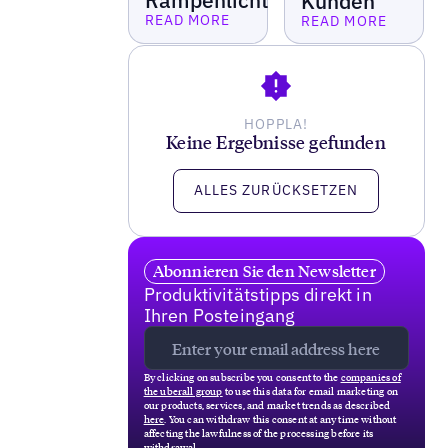
Rampenlicht
Kunden
READ MORE
READ MORE
Lesen Sie mehr
Lesen Sie mehr
HOPPLA!
Keine Ergebnisse gefunden
ALLES ZURÜCKSETZEN
Abonnieren Sie den Newsletter
Produktivitätstipps direkt in
Ihren Posteingang
By clicking on subscribe you consent to the
companies of
the uberall group
to use this data for email marketing on
our products, services, and market trends as described
here
. You can withdraw this consent at any time without
affecting the lawfulness of the processing before its
withdrawal.