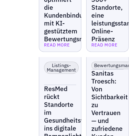
die
Standorte,
Kundenbindung
eine
mit KI-
leistungsstark
gestütztem
Online-
Bewertungsmanagement
Präsenz
READ MORE
READ MORE
Lesen Sie mehr
Lesen Sie mehr
Einzelhandel &
Gesundheitswesen
Franchise
Listings-
Bewertungsmana
Management
Sanitas
Troesch:
ResMed
Von
rückt
Sichtbarkeit
Standorte
zu
im
Vertrauen
Gesundheitswesen
— und
ins digitale
zufriedene