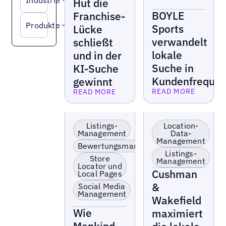
Industrie
Suchanfragen in
Hut die
Umsatz verwandeln
BOYLE
Franchise-
Produkte
Sports
Lücke
verwandelt
schließt
lokale
und in der
Suche in
KI-Suche
Kundenfreque
gewinnt
READ MORE
READ MORE
Lesen Sie mehr
Lesen Sie mehr
Lokale Präsenz
Einzelhandel &
optimieren &
Franchise
Listings-
Location-
aktivieren
Management
Data-
Management
KI-Sichtbarkeit
Bewertungsmanagement
boosten
Listings-
Store
Management
Falsche Listings
Locator und
korrigieren
Cushman
Local Pages
&
Social Media
Management
Wakefield
Wie
maximiert