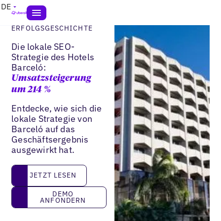
DE
ERFOLGSGESCHICHTE
Die lokale SEO-
Strategie des Hotels
Barceló:
Umsatzsteigerung
um 214 %
Entdecke, wie sich die
lokale Strategie von
Barceló auf das
Geschäftsergebnis
ausgewirkt hat.
JETZT LESEN
JETZT LESEN
DEMO ANFONDERN
DEMO
ANFONDERN