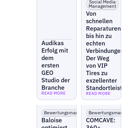
Social Media
Management
Von
schnellen
Reparaturen
bis hin zu
Audikas
echten
Erfolg mit
Verbindungen:
dem
Der Weg
ersten
von VIP
GEO
Tires zu
Studio der
exzellenter
Branche
Standortleistu
READ MORE
READ MORE
Lesen Sie mehr
Lesen Sie mehr
Finanz- &
Finanz- &
Versicherungsmarken
Versicherungsmarke
Bewertungsmanagement
Bewertungsmana
Baloise
COMCAVE:
optimiert
360+