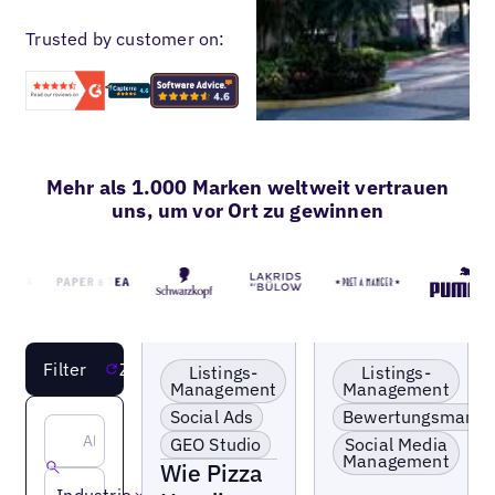
Trusted by customer on:
Mehr als 1.000 Marken weltweit vertrauen
uns, um vor Ort zu gewinnen
KI-Sichtbarkeit
Lokale Präsenz
MEHR LADEN
Filter
Zurücksetzen
boosten
optimieren &
Listings-
Listings-
aktivieren
Management
Management
Franchise
Falsche Listings
Social Ads
Bewertungsmana
Lokale Präsenz
korrigieren
optimieren &
GEO Studio
Social Media
Bewertungsergebnis
aktivieren
Management
Wie Pizza
skalieren