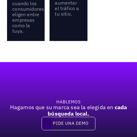
aumentar
cuando los
el tráfico a
consumidores
tu sitio.
eligen entre
empresas
como la
tuya.
Pie de página
HABLEMOS
Hagamos que su marca sea la elegida en
cada
búsqueda local.
PIDE UNA DEMO
Pide una demo