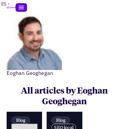
ES
Eoghan Geoghegan
All articles by Eoghan
Geoghegan
Blog
Blog
SEO local