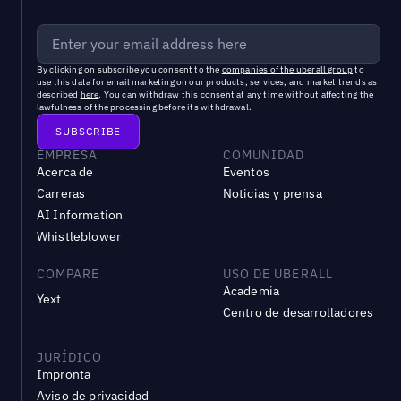
By clicking on subscribe you consent to the
companies of the uberall group
to
use this data for email marketing on our products, services, and market trends as
described
here
. You can withdraw this consent at any time without affecting the
lawfulness of the processing before its withdrawal.
EMPRESA
COMUNIDAD
Acerca de
Eventos
Carreras
Noticias y prensa
AI Information
Whistleblower
COMPARE
USO DE UBERALL
Academia
Yext
Centro de desarrolladores
JURÍDICO
Impronta
Aviso de privacidad