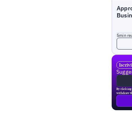
Blogs
Appro
Busi
5
min re
Read 
Iscriv
Sugger
By clicking
withdraw th