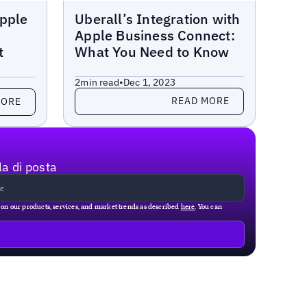
Blogs
Apple
Uberall’s Integration with
Apple Business Connect:
t
What You Need to Know
2
min read
•
Dec 1, 2023
Read more
READ MORE
MORE
la di posta
g on our products, services, and market trends as described
here
. You can