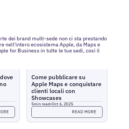
parte dei brand multi-sede non ci sta prestando
are nell'intero ecosistema Apple, da Maps e
ple for Business in tutte le tue sedi, così il
Blogs
 dove
Come pubblicare su
ano
Apple Maps e conquistare
clienti locali con
Showcases
5
min read
•
Oct 6, 2025
Read more
MORE
READ MORE