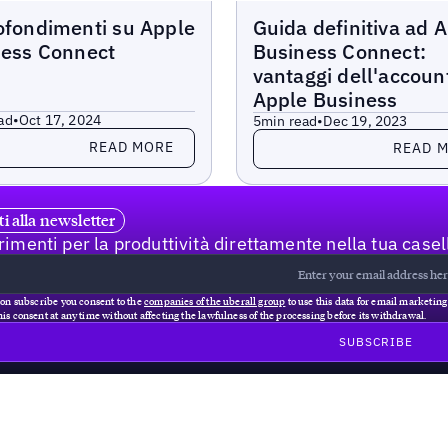
Blogs
fondimenti su Apple
Guida definitiva ad 
ness Connect
Business Connect:
vantaggi dell'accoun
Apple Business
ad
•
Oct 17, 2024
5
min read
•
Dec 19, 2023
more
Read more
READ MORE
READ 
iti alla newsletter
imenti per la produttività direttamente nella tua casel
 on subscribe you consent to the
companies of the uberall group
to use this data for email marketin
is consent at any time without affecting the lawfulness of the processing before its withdrawal.