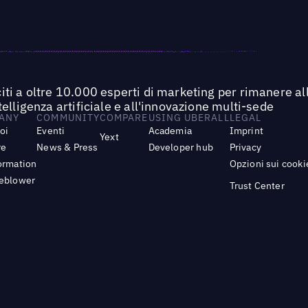
iti a oltre 10.000 esperti di marketing per rimanere all
ntelligenza artificiale e all'innovazione multi-sede
ANY
COMMUNITY
COMPARE
USING UBERALL
LEGAL
noi
Eventi
Academia
Imprint
Yext
re
News & Press
Developer hub
Privacy
ormation
Opzioni sui cooki
leblower
Trust Center