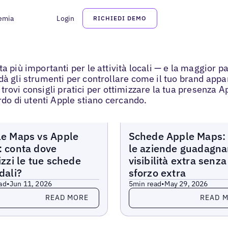
emia
Login
RICHIEDI DEMO
a più importanti per le attività locali — e la maggior 
dà gli strumenti per controllare come il tuo brand app
i trovi consigli pratici per ottimizzare la tua presenza Ap
ardo di utenti Apple stiano cercando.
Blogs
e Maps vs Apple
Schede Apple Maps:
 conta dove
le aziende guadagn
izzi le tue schede
visibilità extra senza
dali?
sforzo extra
ad
•
Jun 11, 2026
5
min read
•
May 29, 2026
more
Read more
READ MORE
READ 