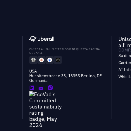
Unisc
all'i
CHIEDI A L'IA UN RIEPILOGO DI QUESTA PAGINA
COMP
UBERALL
Su di 
Carrie
AI Inf
USA
Hussitenstrasse 33, 13355 Berlino, DE
Whist
Germania