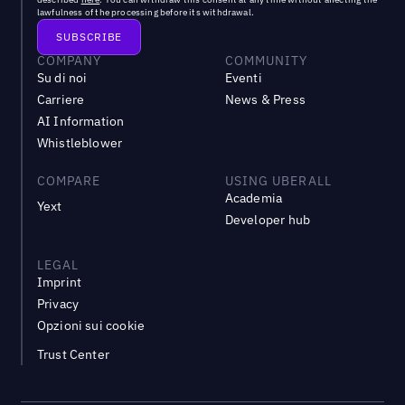
lawfulness of the processing before its withdrawal.
COMPANY
COMMUNITY
Su di noi
Eventi
Carriere
News & Press
AI Information
Whistleblower
COMPARE
USING UBERALL
Academia
Yext
Developer hub
LEGAL
Imprint
Privacy
Opzioni sui cookie
Trust Center