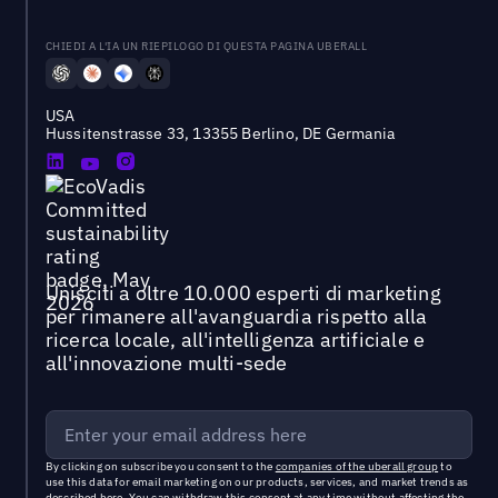
CHIEDI A L'IA UN RIEPILOGO DI QUESTA PAGINA UBERALL
USA
Hussitenstrasse 33, 13355 Berlino, DE Germania
Unisciti a oltre 10.000 esperti di marketing
per rimanere all'avanguardia rispetto alla
ricerca locale, all'intelligenza artificiale e
all'innovazione multi-sede
By clicking on subscribe you consent to the
companies of the uberall group
to
use this data for email marketing on our products, services, and market trends as
described
here
. You can withdraw this consent at any time without affecting the