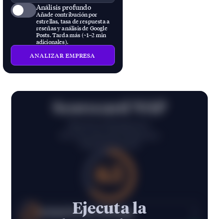
ubicaciones
Análisis profundo
que quieres
Añade contribución por
estrellas, tasa de respuesta a
probar.
reseñas y análisis de Google
¡Prepárate
Posts. Tarda más (~1–2 min
adicionales).
un café y
tus
ANALIZAR EMPRESA
resultados
estarán
listos!
Scorecard NAP
Based on 10 businesses
13% better than listed businesses
Puntuación general
63
Ejecuta la
Salud de los listings
69