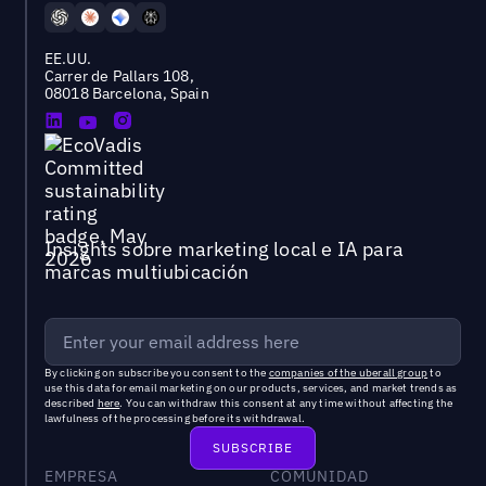
EE.UU.
Carrer de Pallars 108,
08018 Barcelona, Spain
Insights sobre marketing local e IA para
marcas multiubicación
By clicking on subscribe you consent to the
companies of the uberall group
to
use this data for email marketing on our products, services, and market trends as
described
here
. You can withdraw this consent at any time without affecting the
lawfulness of the processing before its withdrawal.
EMPRESA
COMUNIDAD