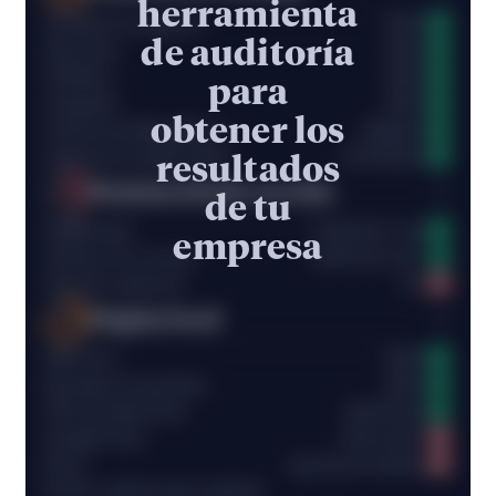
herramienta
Nombre de empresa
10/10
Dirección
de auditoría
10/10
Teléfono
10/10
para
Categoría
10/10
obtener los
Coherencia Bing Places
Skipped
Coherencia Apple Maps
8/10 found
resultados
Puntuación de reseñas
45
de tu
Calificación
8/10 above 4.0
empresa
Número de reseñas
10/10 have 10+
Tasa de respuesta
0%
Página local
75
Sitio web
10/10
Horarios de apertura
10/10
URL del sitio local
10/10 local
Google Posts
0/10 active
Fotos
avg 0 per location
Score card recap content