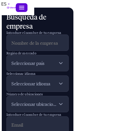
Auditoría
ES
de
ubicaciones
Búsqueda de
empresa
Location
Introduce el nombre de tu empresa
Marketing
Región de mercado
Audit
Seleccionar país
Introduce
Seleccionar idioma
el nombre
Seleccionar idioma
de la
empresa
Número de ubicaciones
que usas en
tus perfiles
Seleccionar ubicaciones
de Google
Business,
Introduce el nombre de tu empresa
el país y el
número de