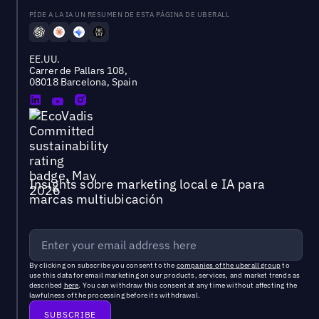
PÍDE A LA IA UN RESUMEN DE ESTA PÁGINA DE UBERALL
EE.UU.
Carrer de Pallars 108,
08018 Barcelona, Spain
Insights sobre marketing local e IA para
marcas multiubicación
By clicking on subscribe you consent to the
companies of the uberall group
to
use this data for email marketing on our products, services, and market trends as
described
here
. You can withdraw this consent at any time without affecting the
lawfulness of the processing before its withdrawal.