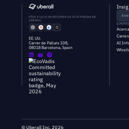
Insig
PÍDE A LA IA UN RESUMEN DE ESTA PÁGINA DE
UBERALL
EMPR
Acerca
Carrer
EE.UU.
Carrer de Pallars 108,
AI Inf
08018 Barcelona, Spain
Whist
©
Uberall Inc.
2026