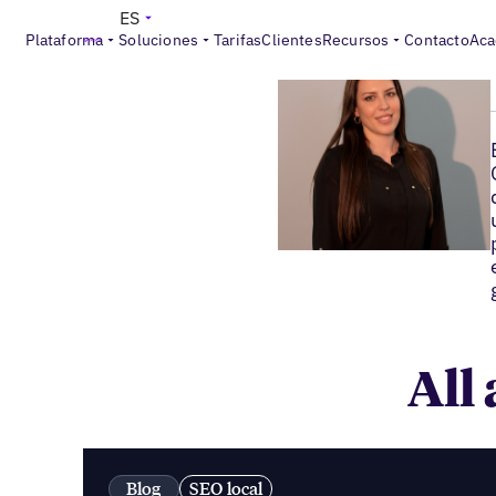
ES
Plataforma
Soluciones
Tarifas
Clientes
Recursos
Contacto
Aca
All
Blog
SEO local