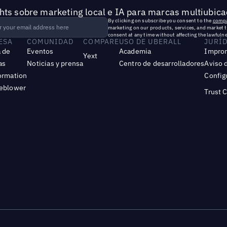
hts sobre marketing local e IA para marcas multiubica
By clicking on subscribe you consent to the
compa
marketing on our products, services, and market 
consent at any time without affecting the lawfulne
ESA
COMUNIDAD
COMPARE
USO DE UBERALL
JURÍ
 de
Eventos
Academia
Impro
Yext
as
Noticias y prensa
Centro de desarrolladores
Aviso 
ormation
Config
leblower
Trust 