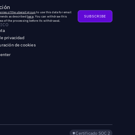
ción
nies of the uberall group
to use this data for email
trends as described
here
. You can withdraw this
ss of the processing before its withdrawal.
DICO
nta
de privacidad
uración de cookies
Center
Certificado SOC 2