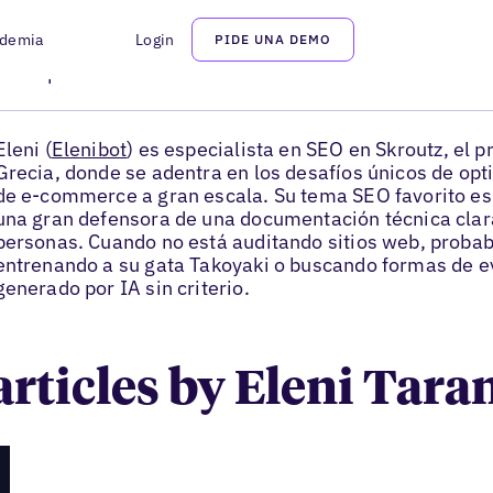
demia
Login
PIDE UNA DEMO
Eleni Tarantou
SEO Specialist
Eleni (
Elenibot
) es especialista en SEO en Skroutz, el 
Grecia, donde se adentra en los desafíos únicos de op
de e-commerce a gran escala. Su tema SEO favorito es 
una gran defensora de una documentación técnica clara
personas. Cuando no está auditando sitios web, proba
entrenando a su gata Takoyaki o buscando formas de ev
generado por IA sin criterio.
 articles by Eleni Tara