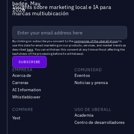
Insights sobre marketing local e IA para
marcas multiubicación
By clicking on subscribe you consent to the
companies of the uberall group
to
use this data for email marketing on our products, services, and market trends as
described
here
. You can withdraw this consent at any time without affecting the
lawfulness of the processing before its withdrawal.
EMPRESA
COMUNIDAD
Acerca de
Eventos
Carreras
Noticias y prensa
AI Information
Whistleblower
COMPARE
USO DE UBERALL
Academia
Yext
Centro de desarrolladores