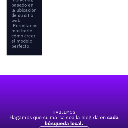
basado en
la ubicación
de su sitio
web.
¡Permítanos
mostrarle
cómo crear
el modelo
perfecto!
Pie de página
HABLEMOS
Hagamos que su marca sea la elegida en
cada
búsqueda local.