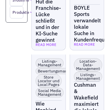
Industrie
Suchanfragen in
Hut die
Umsatz verwandeln
BOYLE
Franchise-
Produkte
Sports
Lücke
verwandelt
schließt
lokale
und in der
Suche in
KI-Suche
Kundenfreque
gewinnt
READ MORE
READ MORE
Lesen Sie mehr
Lesen Sie mehr
Lokale Präsenz
Einzelhandel &
optimieren &
Franchise
Listings-
Location-
aktivieren
Management
Data-
Management
KI-Sichtbarkeit
Bewertungsmanagement
boosten
Listings-
Store
Management
Falsche Listings
Locator und
korrigieren
Cushman
Local Pages
&
Social Media
Management
Wakefield
Wie
maximiert