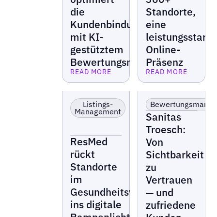
die
Standorte,
Kundenbindung
eine
mit KI-
leistungsstark
gestütztem
Online-
Bewertungsmanagement
Präsenz
READ MORE
READ MORE
Lesen Sie mehr
Lesen Sie mehr
Einzelhandel &
Gesundheitswesen
Franchise
Listings-
Bewertungsmana
Management
Sanitas
Troesch:
ResMed
Von
rückt
Sichtbarkeit
Standorte
zu
im
Vertrauen
Gesundheitswesen
— und
ins digitale
zufriedene