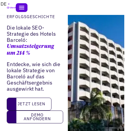
DE
ERFOLGSGESCHICHTE
Die lokale SEO-
Strategie des Hotels
Barceló:
Umsatzsteigerung
um 214 %
Entdecke, wie sich die
lokale Strategie von
Barceló auf das
Geschäftsergebnis
ausgewirkt hat.
JETZT LESEN
JETZT LESEN
DEMO ANFONDERN
DEMO
ANFONDERN