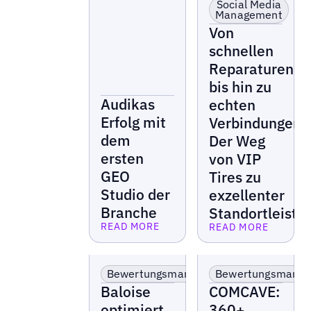
Social Media
Management
Von
schnellen
Reparaturen
bis hin zu
Audikas
echten
Erfolg mit
Verbindungen:
dem
Der Weg
ersten
von VIP
GEO
Tires zu
Studio der
exzellenter
Branche
Standortleistu
READ MORE
READ MORE
Lesen Sie mehr
Lesen Sie mehr
Finanz- &
Finanz- &
Versicherungsmarken
Versicherungsmarke
Bewertungsmanagement
Bewertungsmana
Baloise
COMCAVE:
optimiert
360+