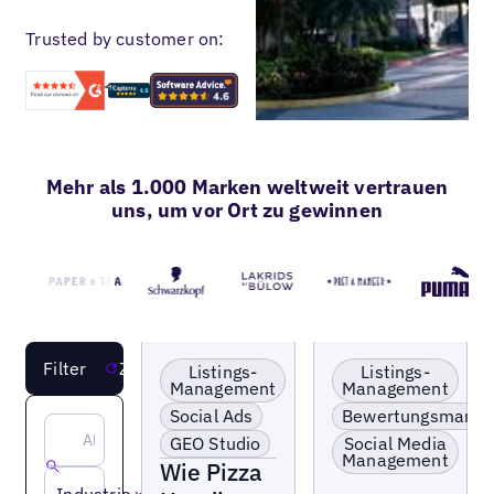
Trusted by customer on:
Mehr als 1.000 Marken weltweit vertrauen
uns, um vor Ort zu gewinnen
KI-Sichtbarkeit
Lokale Präsenz
MEHR LADEN
Filter
Zurücksetzen
boosten
optimieren &
Listings-
Listings-
aktivieren
Management
Management
Franchise
Falsche Listings
Social Ads
Bewertungsmana
Lokale Präsenz
korrigieren
optimieren &
GEO Studio
Social Media
Bewertungsergebnis
aktivieren
Management
Wie Pizza
skalieren