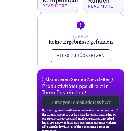
Rampenlicht
Kunden
READ MORE
READ MORE
Lesen Sie mehr
Lesen Sie mehr
HOPPLA!
Keine Ergebnisse gefunden
ALLES ZURÜCKSETZEN
Abonnieren Sie den Newsletter
Produktivitätstipps direkt in
Ihren Posteingang
By clicking on subscribe you consent to the
companies of
the uberall group
to use this data for email marketing on
our products, services, and market trends as described
here
. You can withdraw this consent at any time without
affecting the lawfulness of the processing before its
withdrawal.