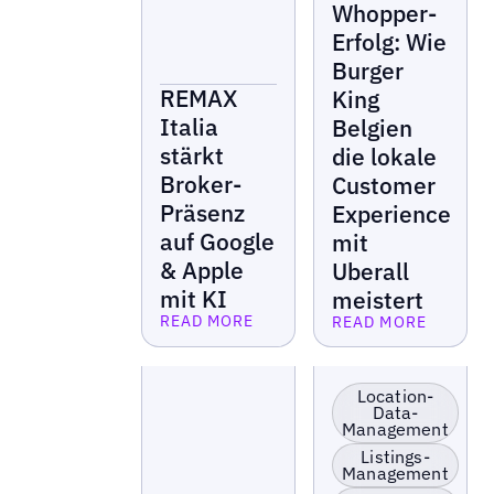
Whopper-
Erfolg: Wie
Burger
REMAX
King
Italia
Belgien
stärkt
die lokale
Broker-
Customer
Präsenz
Experience
auf Google
mit
& Apple
Uberall
mit KI
meistert
READ MORE
READ MORE
Lesen Sie mehr
Lesen Sie mehr
KI-Sichtbarkeit
Einzelhandel &
boosten
Franchise
Location-
Data-
Bewertungsergebnis
Serviceunternehmen
Management
skalieren
Listings-
Serviceunternehmen
Management