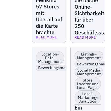
Menkind
die lokale
57 Stores
Online-
mit
Sichtbarkeit
Uberall auf
für über
die Karte
250
brachte
Geschäftsstan
READ MORE
READ MORE
Lesen Sie mehr
Lesen Sie mehr
Lokale Präsenz
Einzelhandel &
optimieren &
Franchise
Location-
Listings-
aktivieren
Data-
Management
Management
Bewertungsergebnis
Bewertungsmana
skalieren
Bewertungsmanagement
Social Media
Management
Store
Locator und
Local Pages
Local-
Marketing-
Analytics
Ein