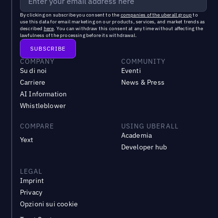
By clicking on subscribe you consent to the
companies of the uberall group
to
use this data for email marketing on our products, services, and market trends as
described
here
. You can withdraw this consent at any time without affecting the
lawfulness of the processing before its withdrawal.
COMPANY
COMMUNITY
Su di noi
Eventi
Carriere
News & Press
AI Information
Whistleblower
COMPARE
USING UBERALL
Academia
Yext
Developer hub
LEGAL
Imprint
Privacy
Opzioni sui cookie