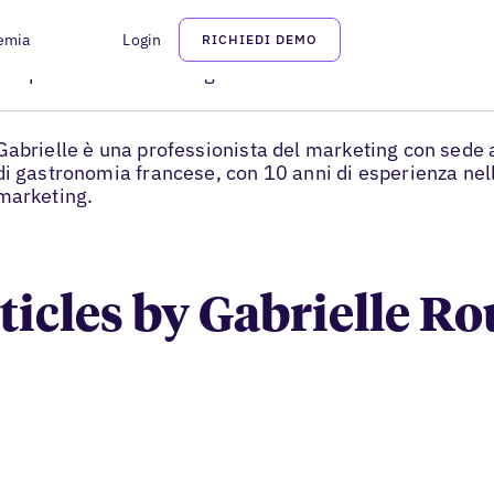
emia
Login
RICHIEDI DEMO
Gabrielle Rousseff
Responsabile marketing Demand Gen
Gabrielle è una professionista del marketing con sede 
di gastronomia francese, con 10 anni di esperienza ne
marketing.
rticles by Gabrielle Ro