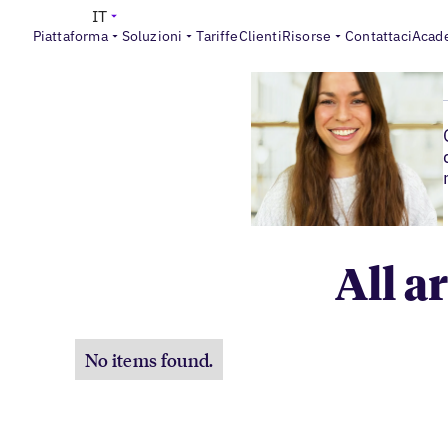
IT
Piattaforma
Soluzioni
Tariffe
Clienti
Risorse
Contattaci
Acad
All a
No items found.