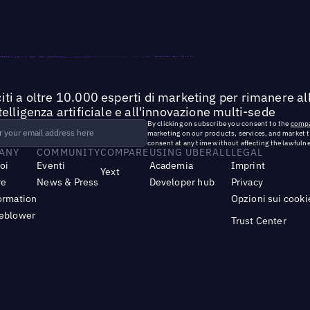
iti a oltre 10.000 esperti di marketing per rimanere all
ntelligenza artificiale e all'innovazione multi-sede
By clicking on subscribe you consent to the
compa
marketing on our products, services, and market 
consent at any time without affecting the lawfulne
ANY
COMMUNITY
COMPARE
USING UBERALL
LEGAL
noi
Eventi
Academia
Imprint
Yext
re
News & Press
Developer hub
Privacy
ormation
Opzioni sui cooki
leblower
Trust Center