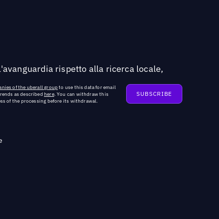
'avanguardia rispetto alla ricerca locale,
nies of the uberall group
to use this data for email
trends as described
here
. You can withdraw this
ss of the processing before its withdrawal.
e