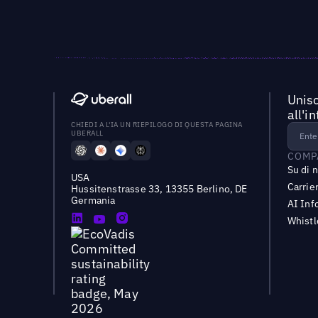
Unisc
all'i
CHIEDI A L'IA UN RIEPILOGO DI QUESTA PAGINA
UBERALL
COMP
Su di 
USA
Carrie
Hussitenstrasse 33, 13355 Berlino, DE
Germania
AI Inf
Whist