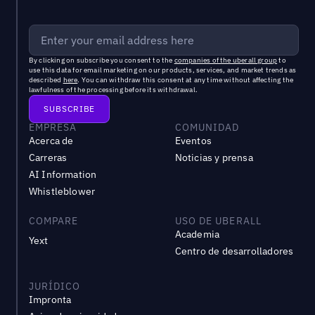
By clicking on subscribe you consent to the
companies of the uberall group
to
use this data for email marketing on our products, services, and market trends as
described
here
. You can withdraw this consent at any time without affecting the
lawfulness of the processing before its withdrawal.
EMPRESA
COMUNIDAD
Acerca de
Eventos
Carreras
Noticias y prensa
AI Information
Whistleblower
COMPARE
USO DE UBERALL
Academia
Yext
Centro de desarrolladores
JURÍDICO
Impronta