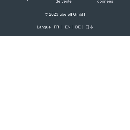
de vente
données
© 2023 uberall GmbH
Langue
FR
EN
DE
日本